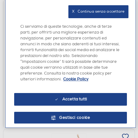
X   Continua senza accettare
Ci serviamo di queste tecnologie, anche di terze
parti, per offrirti una migliore esperienza di
navigazione, per personalizzare contenuti ed
annunci in modo che siano aderenti ai tuoi interessi,
fornirti funzionalità dei social media ed analizzare le
prestazioni del nostro sito. Selezionando
PESAPERSONE
“Impostazioni cookie” ti sarà possibile determinare
WITHINGS - Pesa persone smart BODY SMART-
quali cookie verranno utilizzati in base alle tue
Bianco
preferenze. Consulta la nostra cookie policy per
ulteriori informazioni.
Cookie Policy
€ 93,90
disponibile
Acquisto online:
Accetta tutti
verifica
Ritiro in negozio in 30' gratuito:
AGGIUNGI
Gestisci cookie