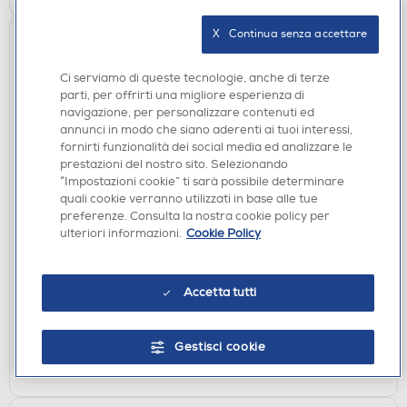
X   Continua senza accettare
Ci serviamo di queste tecnologie, anche di terze
parti, per offrirti una migliore esperienza di
navigazione, per personalizzare contenuti ed
annunci in modo che siano aderenti ai tuoi interessi,
fornirti funzionalità dei social media ed analizzare le
prestazioni del nostro sito. Selezionando
“Impostazioni cookie” ti sarà possibile determinare
ACCESSORI CURA E BELLEZZA
quali cookie verranno utilizzati in base alle tue
BEURER - Spazzola viso rotante FC 59-Nero /
preferenze. Consulta la nostra cookie policy per
argento
ulteriori informazioni.
Cookie Policy
€ 47,90
Accetta tutti
disponibile
Acquisto online:
verifica
Ritiro in negozio in 30' gratuito:
Gestisci cookie
AGGIUNGI