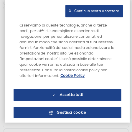
X   Continua senza accettare
Ci serviamo di queste tecnologie, anche di terze
parti, per offrirti una migliore esperienza di
navigazione, per personalizzare contenuti ed
annunci in modo che siano aderenti ai tuoi interessi,
fornirti funzionalità dei social media ed analizzare le
prestazioni del nostro sito. Selezionando
“Impostazioni cookie” ti sarà possibile determinare
ACCESSORI CURA E BELLEZZA
quali cookie verranno utilizzati in base alle tue
BEURER - Spazzola viso rotante FC 59-Nero /
preferenze. Consulta la nostra cookie policy per
argento
ulteriori informazioni.
Cookie Policy
€ 47,90
Accetta tutti
disponibile
Acquisto online:
verifica
Ritiro in negozio in 30' gratuito:
Gestisci cookie
AGGIUNGI