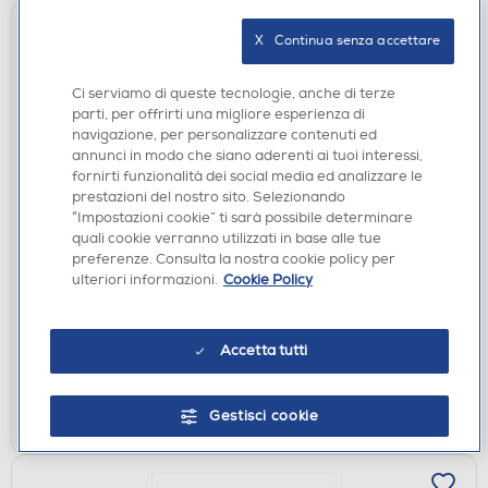
X   Continua senza accettare
Ci serviamo di queste tecnologie, anche di terze
parti, per offrirti una migliore esperienza di
navigazione, per personalizzare contenuti ed
annunci in modo che siano aderenti ai tuoi interessi,
fornirti funzionalità dei social media ed analizzare le
prestazioni del nostro sito. Selezionando
AEROSOL E INALATORI
“Impostazioni cookie” ti sarà possibile determinare
BEURER - Aerosol IH18
quali cookie verranno utilizzati in base alle tue
preferenze. Consulta la nostra cookie policy per
€ 40,90
ulteriori informazioni.
Cookie Policy
€ 49,99
consigliato
disponibile
Acquisto online:
Accetta tutti
verifica
Ritiro in negozio in 30' gratuito:
AGGIUNGI
Gestisci cookie