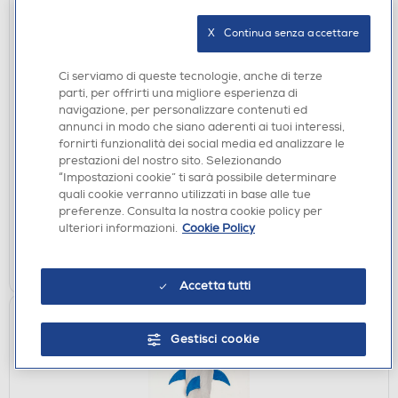
X   Continua senza accettare
Ci serviamo di queste tecnologie, anche di terze
parti, per offrirti una migliore esperienza di
TERMOMETRI
navigazione, per personalizzare contenuti ed
TELESYSTEM - TERMOSCANNER TERMOMETRO
annunci in modo che siano aderenti ai tuoi interessi,
AD INFRAROSSI JXB-178-White
fornirti funzionalità dei social media ed analizzare le
€ 29,90
prestazioni del nostro sito. Selezionando
“Impostazioni cookie” ti sarà possibile determinare
quali cookie verranno utilizzati in base alle tue
disponibile
Acquisto online:
preferenze. Consulta la nostra cookie policy per
verifica
Ritiro in negozio in 30' gratuito:
ulteriori informazioni.
Cookie Policy
AGGIUNGI
Accetta tutti
Gestisci cookie