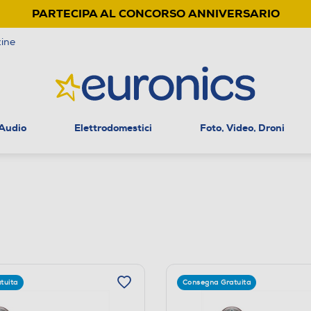
PARTECIPA AL CONCORSO ANNIVERSARIO
ine
 Audio
Elettrodomestici
Foto, Video, Droni
tuita
Consegna Gratuita