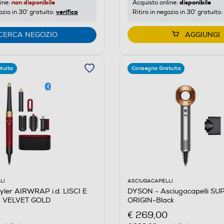
non disponibile
disponibile
ine:
Acquisto online:
verifica
ozio in 30' gratuito:
Ritiro in negozio in 30' gratuito:
CERCA NEGOZIO
AGGIUNGI
tuita
Consegna Gratuita
LI
ASCIUGACAPELLI
ler AIRWRAP i.d. LISCI E
DYSON - Asciugacapelli S
 VELVET GOLD
ORIGIN-Black
€ 269,00