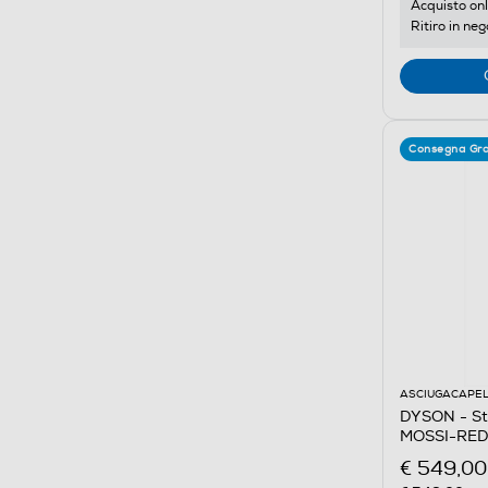
Acquisto onl
Ritiro in neg
Consegna Gra
ASCIUGACAPEL
DYSON - Sty
MOSSI-RED
€ 549,00