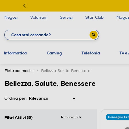
Negozi
Volantini
Servizi
Star Club
Magaz
Informatica
Gaming
Telefonia
Tv e
Elettrodomestici
Bellezza, Salute, Benessere
Bellezza, Salute, Benessere
Ordina per:
Filtri Attivi
(9)
Rimuovi filtri
Consegna Gra