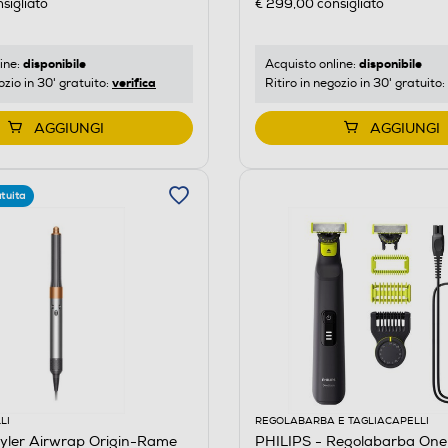
sigliato
€ 299,00
consigliato
disponibile
disponibile
ine:
Acquisto online:
verifica
ozio in 30' gratuito:
Ritiro in negozio in 30' gratuito:
AGGIUNGI
AGGIUNGI
tuita
LI
REGOLABARBA E TAGLIACAPELLI
yler Airwrap Origin-Rame
PHILIPS - Regolabarba On