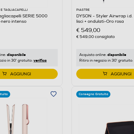
E TAGLIACAPELLI
PIASTRE
agliacapelli SERIE 5000
DYSON - Styler Airwrap i.d. 
nero intenso
lisci + ondulati-Oro rosa
€ 549,00
€ 549,00
consigliato
disponibile
disponibile
ine:
Acquisto online:
verifica
ozio in 30' gratuito:
Ritiro in negozio in 30' gratuito:
AGGIUNGI
AGGIUNGI
tuita
Consegna Gratuita