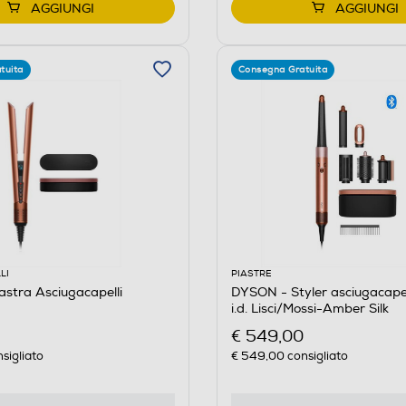
AGGIUNGI
AGGIUNGI
tuita
Consegna Gratuita
LI
PIASTRE
stra Asciugacapelli
DYSON - Styler asciugacapel
i.d. Lisci/Mossi-Amber Silk
€ 549,00
sigliato
€ 549,00
consigliato