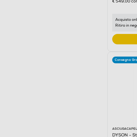
€ 549,00
con
Acquisto onl
Ritiro in neg
Consegna Gra
ASCIUGACAPEL
DYSON - St