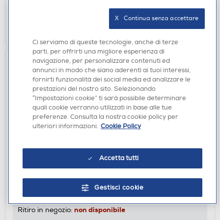
verifica
Ritiro in negozio in 30' gratuito:
X   Continua senza accettare
CERCA NEGOZIO
Ci serviamo di queste tecnologie, anche di terze
parti, per offrirti una migliore esperienza di
navigazione, per personalizzare contenuti ed
annunci in modo che siano aderenti ai tuoi interessi,
fornirti funzionalità dei social media ed analizzare le
prestazioni del nostro sito. Selezionando
“Impostazioni cookie” ti sarà possibile determinare
quali cookie verranno utilizzati in base alle tue
preferenze. Consulta la nostra cookie policy per
ulteriori informazioni.
Cookie Policy
MASSAGGIATORI
THERABODY - Rullo per terapia a vibrazione
Accetta tutti
THERAGUN WAVE DUO-nero
€ 99,00
Gestisci cookie
non disponibile
Acquisto online:
non disponibile
Ritiro in negozio: