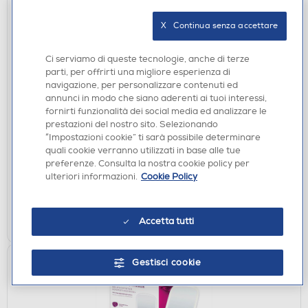
X   Continua senza accettare
Ci serviamo di queste tecnologie, anche di terze
parti, per offrirti una migliore esperienza di
MISURAPRESSIONE
navigazione, per personalizzare contenuti ed
BEURER - Misuratore di pressione da braccio BM
annunci in modo che siano aderenti ai tuoi interessi,
28-Bianco
fornirti funzionalità dei social media ed analizzare le
€ 39,90
prestazioni del nostro sito. Selezionando
“Impostazioni cookie” ti sarà possibile determinare
€ 50,99
consigliato
quali cookie verranno utilizzati in base alle tue
preferenze. Consulta la nostra cookie policy per
disponibile
Acquisto online:
ulteriori informazioni.
Cookie Policy
verifica
Ritiro in negozio in 30' gratuito:
AGGIUNGI
Accetta tutti
Gestisci cookie