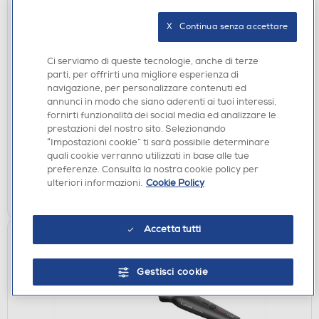
X   Continua senza accettare
Ci serviamo di queste tecnologie, anche di terze
ASCIUGACAPELLI
parti, per offrirti una migliore esperienza di
GAMA - TEMPO 5D SENSI-Rose
navigazione, per personalizzare contenuti ed
annunci in modo che siano aderenti ai tuoi interessi,
€ 44,90
fornirti funzionalità dei social media ed analizzare le
prestazioni del nostro sito. Selezionando
disponibile
Acquisto online:
“Impostazioni cookie” ti sarà possibile determinare
verifica
quali cookie verranno utilizzati in base alle tue
Ritiro in negozio in 30' gratuito:
preferenze. Consulta la nostra cookie policy per
ulteriori informazioni.
Cookie Policy
AGGIUNGI
Accetta tutti
Gestisci cookie