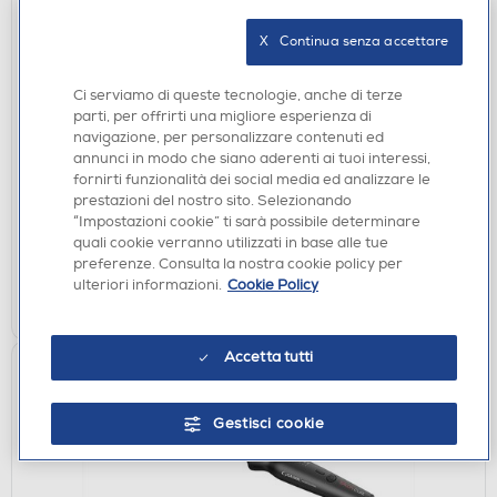
X   Continua senza accettare
Ci serviamo di queste tecnologie, anche di terze
ASCIUGACAPELLI
parti, per offrirti una migliore esperienza di
GAMA - TEMPO 5D SENSI-Rose
navigazione, per personalizzare contenuti ed
annunci in modo che siano aderenti ai tuoi interessi,
€ 44,90
fornirti funzionalità dei social media ed analizzare le
prestazioni del nostro sito. Selezionando
disponibile
Acquisto online:
“Impostazioni cookie” ti sarà possibile determinare
verifica
quali cookie verranno utilizzati in base alle tue
Ritiro in negozio in 30' gratuito:
preferenze. Consulta la nostra cookie policy per
ulteriori informazioni.
Cookie Policy
AGGIUNGI
Accetta tutti
Gestisci cookie