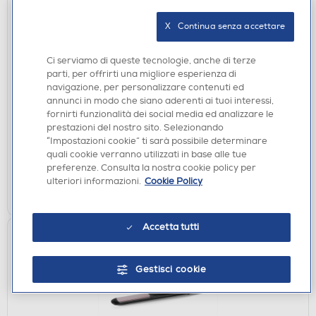
X   Continua senza accettare
Ci serviamo di queste tecnologie, anche di terze
PIASTRE
parti, per offrirti una migliore esperienza di
BABYLISS - Piastra per capelli ST493E
navigazione, per personalizzare contenuti ed
annunci in modo che siano aderenti ai tuoi interessi,
€ 59,90
fornirti funzionalità dei social media ed analizzare le
prestazioni del nostro sito. Selezionando
disponibile
Acquisto online:
“Impostazioni cookie” ti sarà possibile determinare
verifica
quali cookie verranno utilizzati in base alle tue
Ritiro in negozio in 30' gratuito:
preferenze. Consulta la nostra cookie policy per
ulteriori informazioni.
Cookie Policy
AGGIUNGI
Accetta tutti
Gestisci cookie