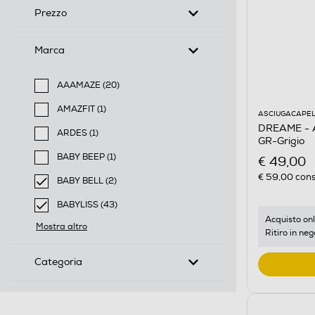
Prezzo
Marca
AAAMAZE (20)
Filtra per Marca: AAAMAZE
AMAZFIT (1)
ASCIUGACAPEL
Filtra per Marca: AMAZFIT
DREAME - A
ARDES (1)
GR-Grigio
Filtra per Marca: ARDES
BABY BEEP (1)
€ 49,00
Filtra per Marca: BABY BEEP
€ 59,00
cons
BABY BELL (2)
selected Filtro applicato per Marca: BABY BELL
BABYLISS (43)
selected Filtro applicato per Marca: BABYLISS
Acquisto onl
Mostra altro
Ritiro in neg
Categoria