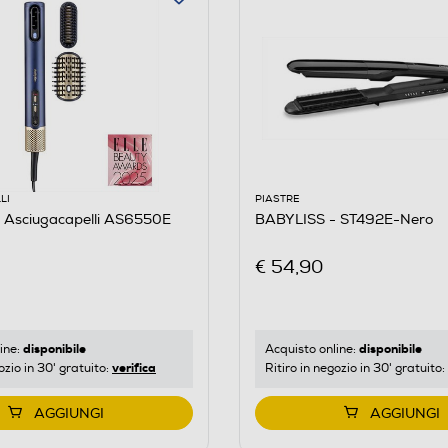
LI
PIASTRE
 Asciugacapelli AS6550E
BABYLISS - ST492E-Nero
€ 54,90
disponibile
disponibile
ine:
Acquisto online:
verifica
ozio in 30' gratuito:
Ritiro in negozio in 30' gratuito:
AGGIUNGI
AGGIUNGI