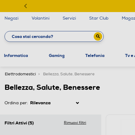
Negozi
Volantini
Servizi
Star Club
Magaz
Informatica
Gaming
Telefonia
Tv e
Elettrodomestici
Bellezza, Salute, Benessere
Bellezza, Salute, Benessere
Ordina per:
Filtri Attivi
(5)
Rimuovi filtri