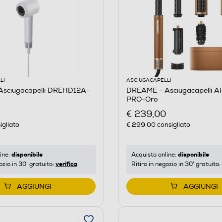
LI
ASCIUGACAPELLI
sciugacapelli DREHD12A-
DREAME - Asciugacapelli A
PRO-Oro
€ 239,00
igliato
€ 299,00
consigliato
disponibile
disponibile
ine:
Acquisto online:
verifica
ozio in 30' gratuito:
Ritiro in negozio in 30' gratuito:
AGGIUNGI
AGGIUNGI