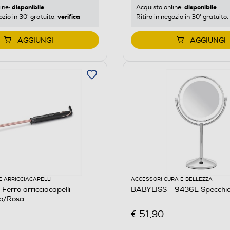
disponibile
disponibile
ine:
Acquisto online:
verifica
ozio in 30' gratuito:
Ritiro in negozio in 30' gratuito:
AGGIUNGI
AGGIUNGI
E ARRICCIACAPELLI
ACCESSORI CURA E BELLEZZA
Ferro arricciacapelli
BABYLISS - 9436E Specchi
o/Rosa
€ 51,90