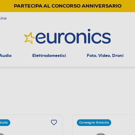
PARTECIPA AL CONCORSO ANNIVERSARIO
ine
 Audio
Elettrodomestici
Foto, Video, Droni
tuita
Consegna Gratuita