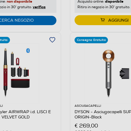
non disponibile
disponibile
ine:
Acquisto online:
verifica
ozio in 30' gratuito:
Ritiro in negozio in 30' gratuito:
CERCA NEGOZIO
AGGIUNGI
tuita
Consegna Gratuita
LI
ASCIUGACAPELLI
ler AIRWRAP i.d. LISCI E
DYSON - Asciugacapelli S
 VELVET GOLD
ORIGIN-Black
€ 269,00