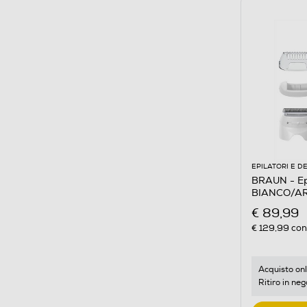
EPILATORI E D
BRAUN - Epi
BIANCO/A
€ 89,99
€ 129,99
cons
Acquisto onl
Ritiro in neg