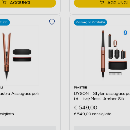
AGGIUNGI
AGGIUNGI
tuita
Consegna Gratuita
LI
PIASTRE
stra Asciugacapelli
DYSON - Styler asciugacapel
i.d. Lisci/Mossi-Amber Silk
€ 549,00
sigliato
€ 549,00
consigliato