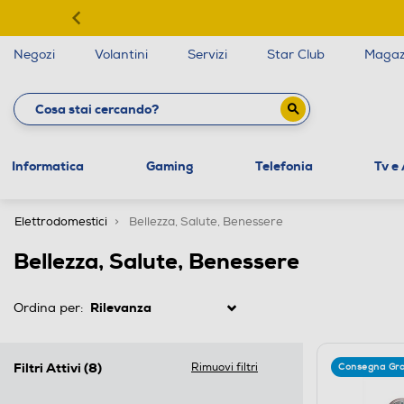
Negozi
Volantini
Servizi
Star Club
Magaz
Informatica
Gaming
Telefonia
Tv e
Elettrodomestici
Bellezza, Salute, Benessere
Bellezza, Salute, Benessere
Ordina per:
Filtri Attivi
(8)
Rimuovi filtri
Consegna Gra