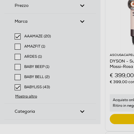
Prezzo
Marca
AAAMAZE (20)
selected Filtro applicato per Marca: AAAMAZE
AMAZFIT (1)
Filtra per Marca: AMAZFIT
ASCIUGACAPEL
ARDES (1)
DYSON - Sup
Filtra per Marca: ARDES
Mossi-Rosa
BABY BEEP (1)
Filtra per Marca: BABY BEEP
€ 399,00
BABY BELL (2)
€ 399,00
con
Filtra per Marca: BABY BELL
BABYLISS (43)
selected Filtro applicato per Marca: BABYLISS
Mostra altro
Acquisto onl
Ritiro in neg
Categoria