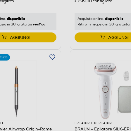
sigliato
€ 299,00
consigliato
disponibile
disponibile
ine:
Acquisto online:
verifica
ozio in 30' gratuito:
Ritiro in negozio in 30' gratuito:
AGGIUNGI
AGGIUNGI
tuita
LI
EPILATORI E DEPILATORI
yler Airwrap Origin-Rame
BRAUN - Epilatore SILK-ÉP