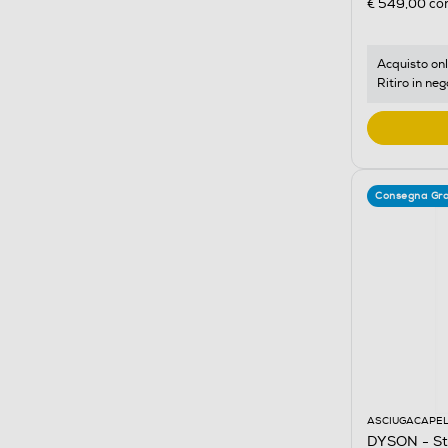
€ 549,00
con
Acquisto onl
Ritiro in neg
Consegna Gra
ASCIUGACAPEL
DYSON - St