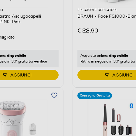
LI
EPILATORI E DEPILATORI
stra Asciugacapelli
BRAUN - Face FS1000-Bia
PINK-Pink
€ 22,90
sigliato
disponibile
disponibile
ine:
Acquisto online:
verifica
ozio in 30' gratuito:
Ritiro in negozio in 30' gratuito:
AGGIUNGI
AGGIUNGI
Consegna Gratuita