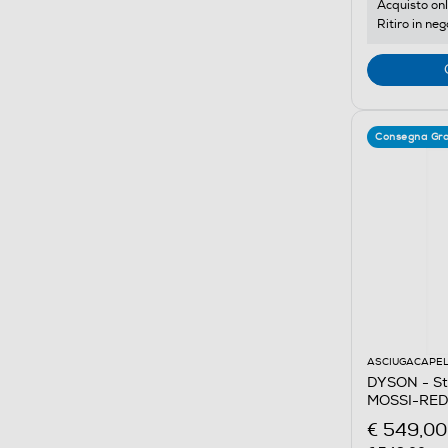
Acquisto onl
Ritiro in neg
Consegna Gra
ASCIUGACAPEL
DYSON - Sty
MOSSI-RED
€ 549,00