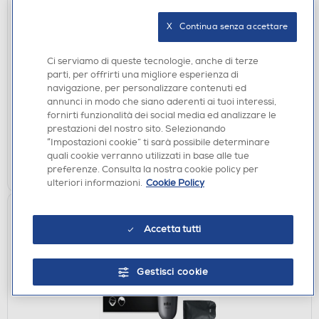
X   Continua senza accettare
MODELLATORI E ARRICCIACAPELLI
BABYLISS - C451E-Nero/Rosa
Ci serviamo di queste tecnologie, anche di terze
parti, per offrirti una migliore esperienza di
€ 34,90
navigazione, per personalizzare contenuti ed
annunci in modo che siano aderenti ai tuoi interessi,
disponibile
Acquisto online:
fornirti funzionalità dei social media ed analizzare le
prestazioni del nostro sito. Selezionando
verifica
Ritiro in negozio in 30' gratuito:
“Impostazioni cookie” ti sarà possibile determinare
quali cookie verranno utilizzati in base alle tue
AGGIUNGI
preferenze. Consulta la nostra cookie policy per
ulteriori informazioni.
Cookie Policy
Accetta tutti
Gestisci cookie