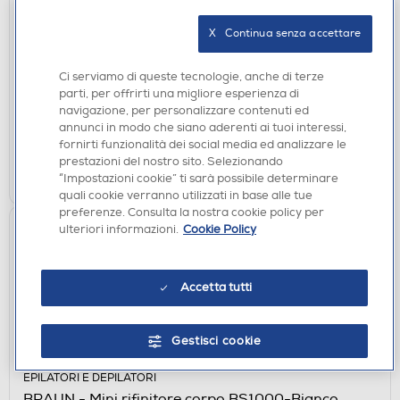
ASCIUGACAPELLI
X   Continua senza accettare
BABYLISS - 6709DE-Nero/Bronzo
€ 29,90
Ci serviamo di queste tecnologie, anche di terze
parti, per offrirti una migliore esperienza di
disponibile
Acquisto online:
navigazione, per personalizzare contenuti ed
verifica
Ritiro in negozio in 30' gratuito:
annunci in modo che siano aderenti ai tuoi interessi,
fornirti funzionalità dei social media ed analizzare le
prestazioni del nostro sito. Selezionando
AGGIUNGI
“Impostazioni cookie” ti sarà possibile determinare
quali cookie verranno utilizzati in base alle tue
preferenze. Consulta la nostra cookie policy per
ulteriori informazioni.
Cookie Policy
Accetta tutti
Gestisci cookie
EPILATORI E DEPILATORI
BRAUN - Mini rifinitore corpo BS1000-Bianco