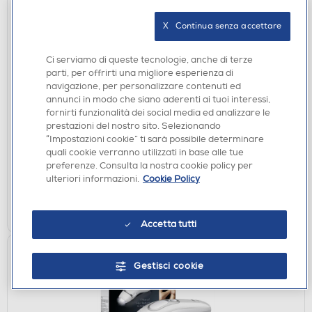
X   Continua senza accettare
Ci serviamo di queste tecnologie, anche di terze
parti, per offrirti una migliore esperienza di
navigazione, per personalizzare contenuti ed
EPILATORI E DEPILATORI
annunci in modo che siano aderenti ai tuoi interessi,
BRAUN - SILK-ÉPIL BIKINI STYLER FG1100-Rosa
fornirti funzionalità dei social media ed analizzare le
€ 29,90
prestazioni del nostro sito. Selezionando
“Impostazioni cookie” ti sarà possibile determinare
quali cookie verranno utilizzati in base alle tue
disponibile
Acquisto online:
preferenze. Consulta la nostra cookie policy per
verifica
Ritiro in negozio in 30' gratuito:
ulteriori informazioni.
Cookie Policy
AGGIUNGI
Accetta tutti
Consegna Gratuita
Gestisci cookie