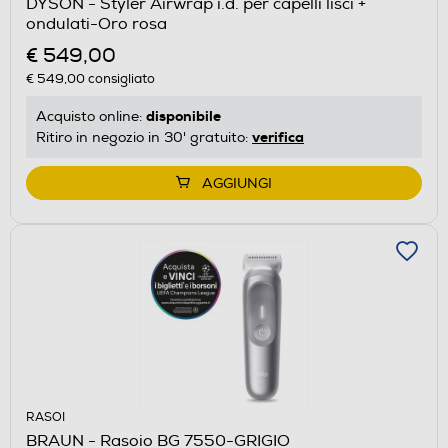
DYSON - Styler Airwrap i.d. per capelli lisci +
ondulati-Oro rosa
€ 549,00
€ 549,00
consigliato
disponibile
Acquisto online:
verifica
Ritiro in negozio in 30' gratuito:
AGGIUNGI
RASOI
BRAUN - Rasoio BG 7550-GRIGIO