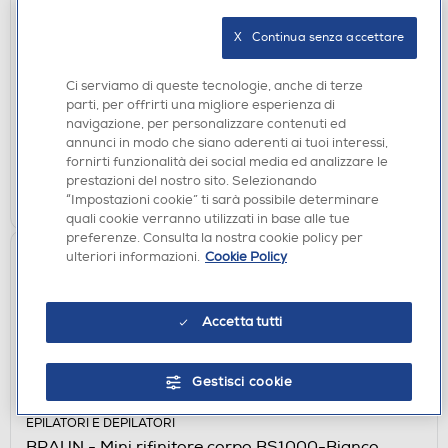
ASCIUGACAPELLI
X   Continua senza accettare
BABYLISS - 6709DE-Nero/Bronzo
€ 29,90
Ci serviamo di queste tecnologie, anche di terze
parti, per offrirti una migliore esperienza di
disponibile
Acquisto online:
navigazione, per personalizzare contenuti ed
verifica
Ritiro in negozio in 30' gratuito:
annunci in modo che siano aderenti ai tuoi interessi,
fornirti funzionalità dei social media ed analizzare le
prestazioni del nostro sito. Selezionando
AGGIUNGI
“Impostazioni cookie” ti sarà possibile determinare
quali cookie verranno utilizzati in base alle tue
preferenze. Consulta la nostra cookie policy per
ulteriori informazioni.
Cookie Policy
Accetta tutti
Gestisci cookie
EPILATORI E DEPILATORI
BRAUN - Mini rifinitore corpo BS1000-Bianco