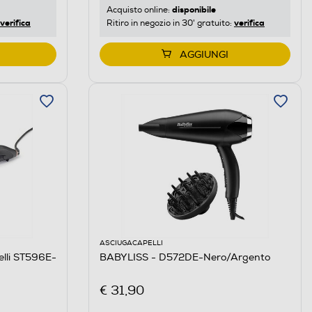
disponibile
Acquisto online:
verifica
verifica
Ritiro in negozio in 30' gratuito:
AGGIUNGI
ASCIUGACAPELLI
elli ST596E-
BABYLISS - D572DE-Nero/Argento
€ 31,90