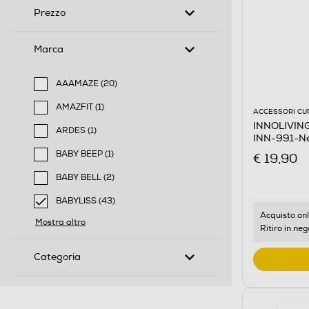
Prezzo
Marca
AAAMAZE (20)
Filtra per Marca: AAAMAZE
AMAZFIT (1)
ACCESSORI CU
Filtra per Marca: AMAZFIT
INNOLIVING 
ARDES (1)
INN-991-N
Filtra per Marca: ARDES
BABY BEEP (1)
€ 19,90
Filtra per Marca: BABY BEEP
BABY BELL (2)
Filtra per Marca: BABY BELL
BABYLISS (43)
selected Filtro applicato per Marca: BABYLISS
Acquisto onl
Mostra altro
Ritiro in neg
Categoria