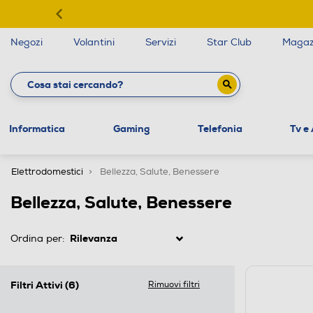
Negozi
Volantini
Servizi
Star Club
Magaz
Informatica
Gaming
Telefonia
Tv e
Elettrodomestici
Bellezza, Salute, Benessere
Bellezza, Salute, Benessere
Ordina per:
Filtri Attivi
(6)
Rimuovi filtri