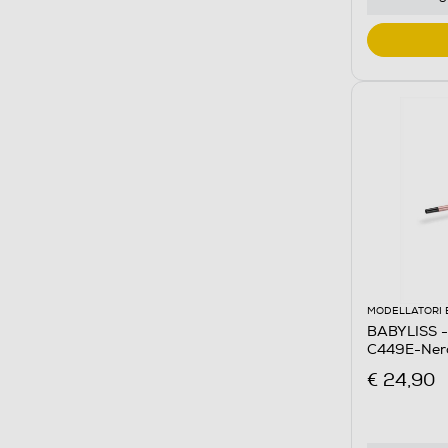
MODELLATORI 
BABYLISS - 
C449E-Ner
€ 24,90