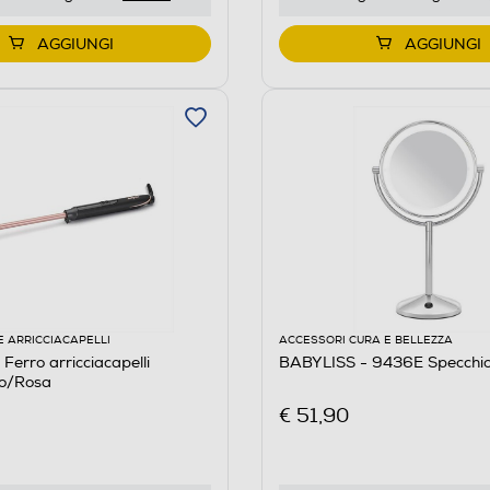
AGGIUNGI
AGGIUNGI
E ARRICCIACAPELLI
ACCESSORI CURA E BELLEZZA
Ferro arricciacapelli
BABYLISS - 9436E Specchi
o/Rosa
€ 51,90