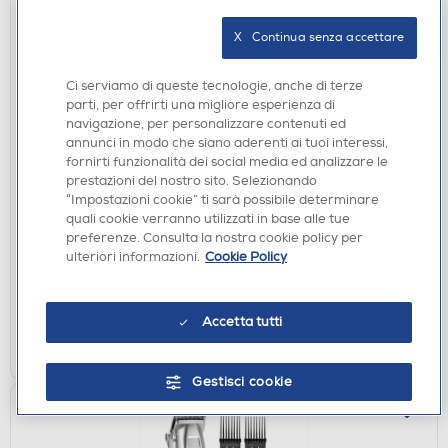
X   Continua senza accettare
Ci serviamo di queste tecnologie, anche di terze
parti, per offrirti una migliore esperienza di
navigazione, per personalizzare contenuti ed
annunci in modo che siano aderenti ai tuoi interessi,
MODELLATORI E ARRICCIACAPELLI
fornirti funzionalità dei social media ed analizzare le
BABYLISS - Spazzola arriccia capelli AS965E-
prestazioni del nostro sito. Selezionando
BLU/ORO
“Impostazioni cookie” ti sarà possibile determinare
quali cookie verranno utilizzati in base alle tue
€ 69,90
preferenze. Consulta la nostra cookie policy per
ulteriori informazioni.
Cookie Policy
disponibile
Acquisto online:
verifica
Ritiro in negozio in 30' gratuito:
Accetta tutti
AGGIUNGI
Gestisci cookie