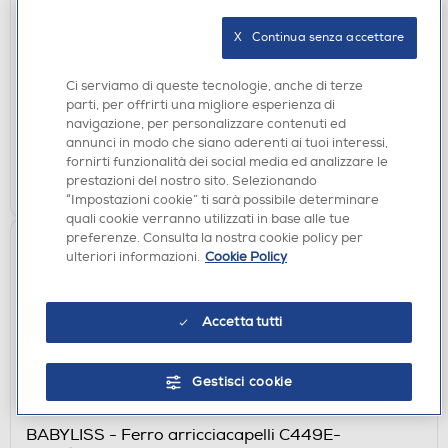
ASCIUGACAPELLI
BABYLISS - 6709DE-Nero/Bronzo
X   Continua senza accettare
€ 29,90
Ci serviamo di queste tecnologie, anche di terze
parti, per offrirti una migliore esperienza di
disponibile
Acquisto online:
navigazione, per personalizzare contenuti ed
verifica
Ritiro in negozio in 30' gratuito:
annunci in modo che siano aderenti ai tuoi interessi,
fornirti funzionalità dei social media ed analizzare le
AGGIUNGI
prestazioni del nostro sito. Selezionando
“Impostazioni cookie” ti sarà possibile determinare
quali cookie verranno utilizzati in base alle tue
preferenze. Consulta la nostra cookie policy per
ulteriori informazioni.
Cookie Policy
Accetta tutti
Gestisci cookie
MODELLATORI E ARRICCIACAPELLI
BABYLISS - Ferro arricciacapelli C449E-