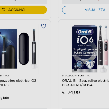
AGGIUNGI
VISUALIZZA
ETTRICI
SPAZZOLINI ELETTRICI
azzolino elettrico IO3
ORAL-B - Spazzolino elettr
-NERO
BOX-NERO/ROSA
€ 174,00
gliato