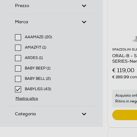
Prezzo
Marca
AAAMAZE (20)
Filtra per Marca: AAAMAZE
AMAZFIT (1)
SPAZZOLINI EL
Filtra per Marca: AMAZFIT
ORAL-B - Sp
ARDES (1)
SERIES-Ne
Filtra per Marca: ARDES
BABY BEEP (1)
€ 119,00
Filtra per Marca: BABY BEEP
€ 189,99
cons
BABY BELL (2)
Filtra per Marca: BABY BELL
BABYLISS (43)
selected Filtro applicato per Marca: BABYLISS
Acquisto onl
Mostra altro
Ritiro in neg
Categoria