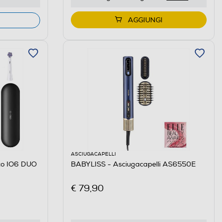
AGGIUNGI
ASCIUGACAPELLI
ico IO6 DUO
BABYLISS - Asciugacapelli AS6550E
€ 79,90