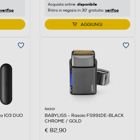
disponibile
Acquisto online:
verifica
verifica
Ritiro in negozio in 30' gratuito:
AGGIUNGI
RASOI
ico IO3 DUO
BABYLISS - Rasoio FS991DE-BLACK
CHROME / GOLD
€ 82,90