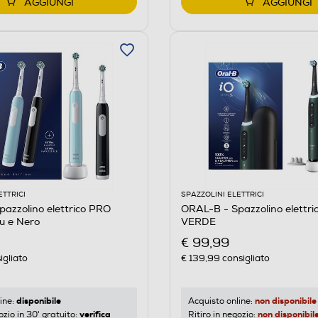
AGGIUNGI
AGGIUNGI
ETTRICI
SPAZZOLINI ELETTRICI
azzolino elettrico PRO
ORAL-B - Spazzolino elettri
u e Nero
VERDE
€ 99,99
igliato
€ 139,99
consigliato
disponibile
non disponibile
ine:
Acquisto online:
verifica
non disponibil
ozio in 30' gratuito:
Ritiro in negozio: