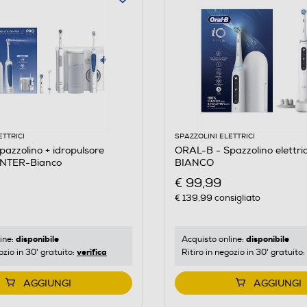
ETTRICI
SPAZZOLINI ELETTRICI
azzolino + idropulsore
ORAL-B - Spazzolino elettri
NTER-Bianco
BIANCO
€ 99,99
€ 139,99
consigliato
disponibile
disponibile
ine:
Acquisto online:
verifica
ozio in 30' gratuito:
Ritiro in negozio in 30' gratuito:
AGGIUNGI
AGGIUNGI