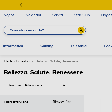
Negozi
Volantini
Servizi
Star Club
Magaz
Informatica
Gaming
Telefonia
Tv e
Elettrodomestici
Bellezza, Salute, Benessere
Bellezza, Salute, Benessere
Ordina per:
Filtri Attivi
(5)
Rimuovi filtri