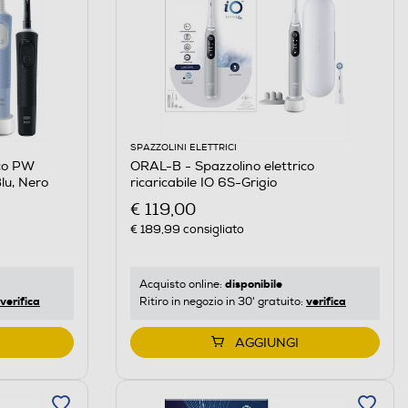
SPAZZOLINI ELETTRICI
ico PW
ORAL-B - Spazzolino elettrico
u, Nero
ricaricabile IO 6S-Grigio
€ 119,00
€ 189,99
consigliato
disponibile
Acquisto online:
verifica
verifica
Ritiro in negozio in 30' gratuito:
AGGIUNGI