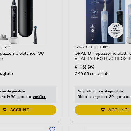
ETTRICI
SPAZZOLINI ELETTRICI
azzolino elettrico IO6
ORAL-B - Spazzolino elettr
ro
VITALITY PRO DUO HBOX-Bl
€ 39,99
igliato
€ 49,99
consigliato
disponibile
disponibile
ine:
Acquisto online:
verifica
ozio in 30' gratuito:
Ritiro in negozio in 30' gratuito:
AGGIUNGI
AGGIUNGI