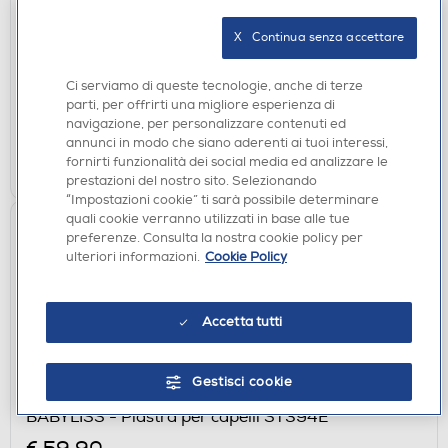
REMINGTON - Asciugacapelli AC9095-BLACK
X   Continua senza accettare
€ 49,90
Ci serviamo di queste tecnologie, anche di terze
disponibile
Acquisto online:
parti, per offrirti una migliore esperienza di
verifica
Ritiro in negozio in 30' gratuito:
navigazione, per personalizzare contenuti ed
annunci in modo che siano aderenti ai tuoi interessi,
AGGIUNGI
fornirti funzionalità dei social media ed analizzare le
prestazioni del nostro sito. Selezionando
“Impostazioni cookie” ti sarà possibile determinare
quali cookie verranno utilizzati in base alle tue
preferenze. Consulta la nostra cookie policy per
ulteriori informazioni.
Cookie Policy
Accetta tutti
Gestisci cookie
PIASTRE
BABYLISS - Piastra per capelli ST394E