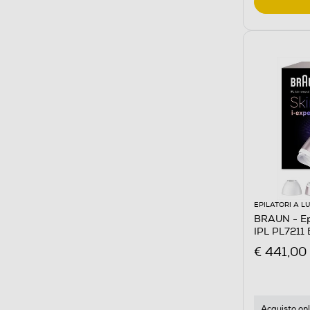
EPILATORI A L
BRAUN - Epi
IPL PL7211
BIANCO/B
€ 441,00
Acquisto onl