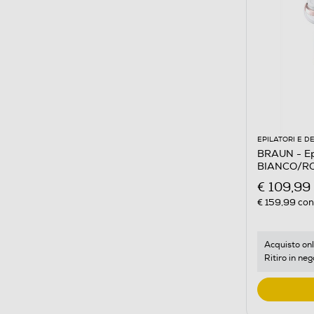
EPILATORI E D
BRAUN - Ep
BIANCO/R
€ 109,99
€ 159,99
cons
Acquisto onl
Ritiro in neg