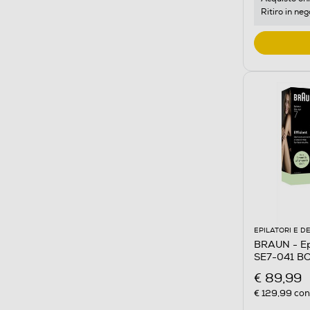
Ritiro in neg
EPILATORI E D
BRAUN - Epi
SE7-041 B
€ 89,99
€ 129,99
cons