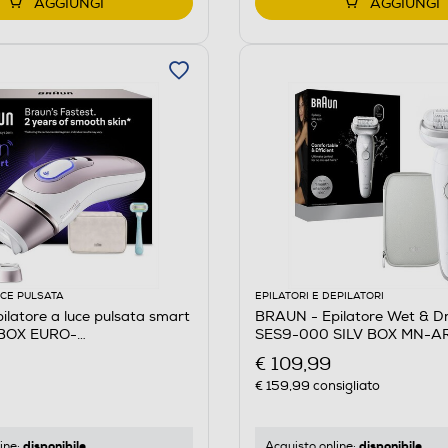
AGGIUNGI
AGGIUNGI
UCE PULSATA
EPILATORI E DEPILATORI
latore a luce pulsata smart
BRAUN - Epilatore Wet & D
 BOX EURO-
SES9-000 SILV BOX MN-
RONZO
€ 109,99
€ 159,99
consigliato
disponibile
disponibile
ine:
Acquisto online: