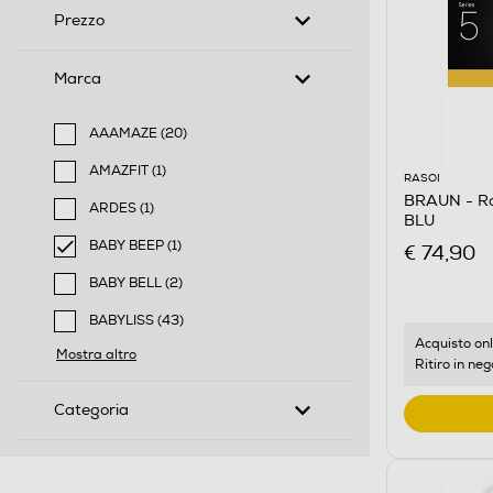
Prezzo
Marca
AAAMAZE (20)
Filtra per Marca: AAAMAZE
AMAZFIT (1)
RASOI
Filtra per Marca: AMAZFIT
BRAUN - R
ARDES (1)
BLU
Filtra per Marca: ARDES
BABY BEEP (1)
€ 74,90
selected Filtro applicato per Marca: BABY BEEP
BABY BELL (2)
Filtra per Marca: BABY BELL
BABYLISS (43)
Filtra per Marca: BABYLISS
Acquisto onl
Mostra altro
Ritiro in neg
Categoria