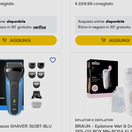
sigliato
€ 229,99
consigliato
disponibile
disponibile
ine:
Acquisto online:
verifica
ozio in 30' gratuito:
Ritiro in negozio in 30' gratuito:
AGGIUNGI
AGGIUNGI
EPILATORI E DEPILATORI
asoio SHAVER 310BT-BLU
BRAUN - Epilatore Wet & D
SE5-011 BOX MN-ROSA FL