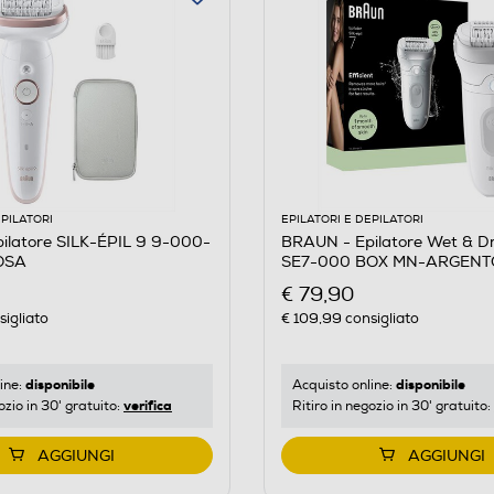
EPILATORI
EPILATORI E DEPILATORI
ilatore SILK-ÉPIL 9 9-000-
BRAUN - Epilatore Wet & D
OSA
SE7-000 BOX MN-ARGENT
€ 79,90
igliato
€ 109,99
consigliato
disponibile
disponibile
ine:
Acquisto online:
verifica
ozio in 30' gratuito:
Ritiro in negozio in 30' gratuito:
AGGIUNGI
AGGIUNGI