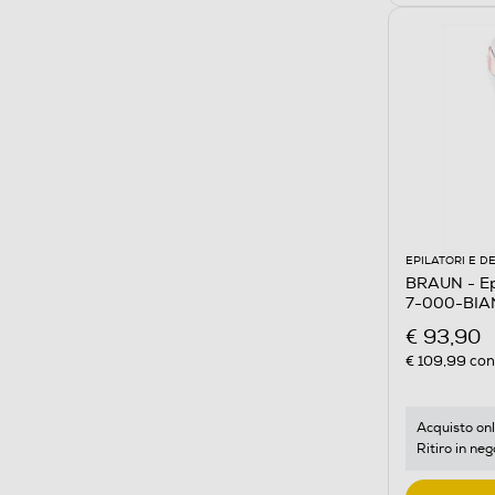
EPILATORI E D
BRAUN - Epi
7-000-BI
€ 93,90
€ 109,99
cons
Acquisto onl
Ritiro in neg