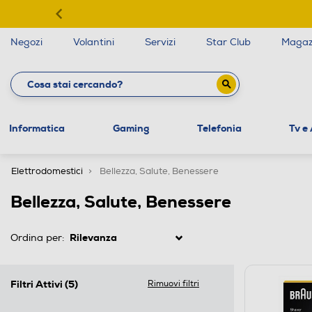
Negozi
Volantini
Servizi
Star Club
Magaz
Informatica
Gaming
Telefonia
Tv e
Elettrodomestici
Bellezza, Salute, Benessere
Bellezza, Salute, Benessere
Ordina per:
Filtri Attivi
(5)
Rimuovi filtri