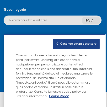
Trova negozio
INVIA
Seguici sui social
X   Continua senza accettare
Ci serviamo di queste tecnologie, anche di terze
parti, per offrirti una migliore esperienza di
Scarica la nostra app
navigazione, per personalizzare contenuti ed
annunci in modo che siano aderenti ai tuoi interessi,
fornirti funzionalità dei social media ed analizzare le
prestazioni del nostro sito. Selezionando
“Impostazioni cookie” ti sarà possibile determinare
quali cookie verranno utilizzati in base alle tue
preferenze. Consulta la nostra cookie policy per
ulteriori informazioni.
Cookie Policy
Euronics Italia SpA. Sede legale Via Montefeltro, 6/a 20156 Milano
Partita Iva, Codice Fiscale e iscrizione CCIAA Milano Monza Brianza Lodi
n. 13337170156. Codice intermediario SDI: HHBD9AK. Vendite soggette