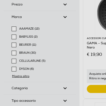
Prezzo
Marca
AAAMAZE (12)
Filtra per Marca: AAAMAZE
BABYLISS (2)
ACCESSORI CU
Filtra per Marca: BABYLISS
GAMA - Supe
BEURER (11)
Nero
Filtra per Marca: BEURER
BRAUN (30)
€ 19,90
Filtra per Marca: BRAUN
CELLULARLINE (5)
Filtra per Marca: CELLULARLINE
DYSON (6)
Filtra per Marca: DYSON
Acquisto onl
Mostra altro
Ritiro in neg
Categoria
Tipo accessorio