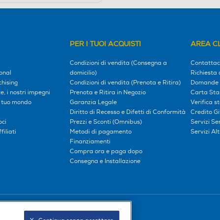
PER I TUOI ACQUISTI
AREA CL
Condizioni di vendita (Consegna a
Contattac
onal
domicilio)
Richiesta 
hising
Condizioni di vendita (Prenota e Ritira)
Domande 
, i nostri impegni
Prenota e Ritira in Negozio
Carta Sta
l tuo mondo
Garanzia Legale
Verifica s
Diritto di Recesso e Difetti di Conformità
Credito G
oci
Prezzi e Sconti (Omnibus)
Servizi S
iliati
Metodi di pagamento
Servizi Alt
Finanziamenti
Compra ora e paga dopo
Consegna e Installazione
Seguici sui social