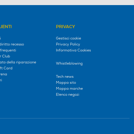
IENTI
PRIVACY
i
Gestisci cookie
diritto recesso
Privacy Policy
frequenti
Informativa Cookies
r Club
tato della riparazione
Whistleblowing
ift Card
erena
Tech news
ri
Mappa sito
Mappa marche
Elenco negozi