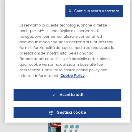
X   Continua senza accettare
ACCESSORI CURA E BELLEZZA
Ci serviamo di queste tecnologie, anche di terze
ORAL-B - Testine Precise Clean Con
parti, per offrirti una migliore esperienza di
CleanMaximiser, 3 Pezzi-Bianco
navigazione, per personalizzare contenuti ed
annunci in modo che siano aderenti ai tuoi interessi,
€ 17,90
fornirti funzionalità dei social media ed analizzare le
prestazioni del nostro sito. Selezionando
disponibile
Acquisto online:
“Impostazioni cookie” ti sarà possibile determinare
verifica
Ritiro in negozio in 30' gratuito:
quali cookie verranno utilizzati in base alle tue
preferenze. Consulta la nostra cookie policy per
ulteriori informazioni.
Cookie Policy
AGGIUNGI
Accetta tutti
Gestisci cookie