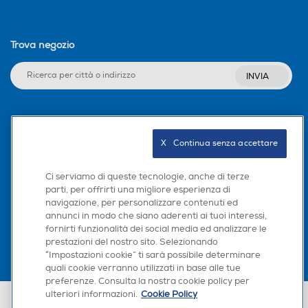
Trova negozio
INVIA
Seguici sui social
X   Continua senza accettare
Ci serviamo di queste tecnologie, anche di terze
parti, per offrirti una migliore esperienza di
Scarica la nostra app
navigazione, per personalizzare contenuti ed
annunci in modo che siano aderenti ai tuoi interessi,
fornirti funzionalità dei social media ed analizzare le
prestazioni del nostro sito. Selezionando
“Impostazioni cookie” ti sarà possibile determinare
quali cookie verranno utilizzati in base alle tue
preferenze. Consulta la nostra cookie policy per
ulteriori informazioni.
Cookie Policy
Euronics Italia SpA. Sede legale Via Montefeltro, 6/a 20156 Milano