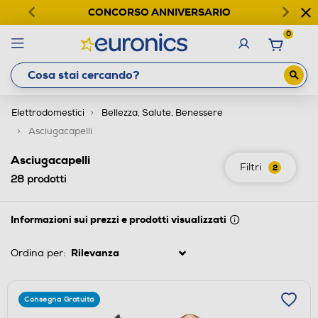
CONCORSO ANNIVERSARIO
0
Elettrodomestici
Bellezza, Salute, Benessere
Asciugacapelli
Asciugacapelli
Filtri
2
28
prodotti
Informazioni sui prezzi e prodotti visualizzati
Ordina per:
Consegna Gratuita