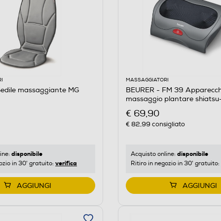
I
MASSAGGIATORI
edile massaggiante MG
BEURER - FM 39 Apparecch
massaggio plantare shiatsu
Grigio/Nero
€ 69,90
€ 82,99
consigliato
disponibile
disponibile
ine:
Acquisto online:
verifica
ozio in 30' gratuito:
Ritiro in negozio in 30' gratuito:
AGGIUNGI
AGGIUNGI