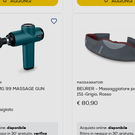
AGGIUNGI
AGGIUNGI
I
MASSAGGIATORI
MG 99 MASSAGE GUN
BEURER - Massaggiatore p
151-Grigio, Rosso
€ 80,90
igliato
disponibile
disponibile
ine:
Acquisto online:
verifica
ozio in 30' gratuito:
Ritiro in negozio in 30' gratuito: