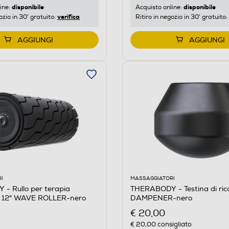
disponibile
disponibile
ine:
Acquisto online:
verifica
ozio in 30' gratuito:
Ritiro in negozio in 30' gratuito:
AGGIUNGI
AGGIUNGI
I
MASSAGGIATORI
- Rullo per terapia
THERABODY - Testina di ri
12" WAVE ROLLER-nero
DAMPENER-nero
€ 20,00
€ 20,00
consigliato