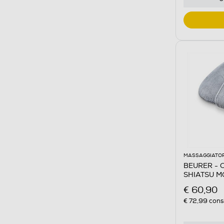
MASSAGGIATOR
BEURER - C
SHIATSU MG
€ 60,90
€ 72,99
consi