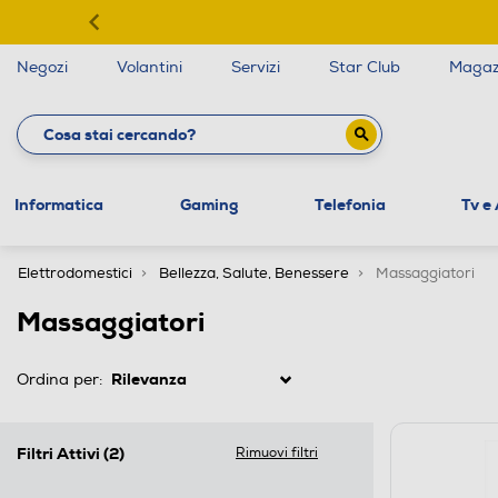
Negozi
Volantini
Servizi
Star Club
Magaz
Informatica
Gaming
Telefonia
Tv e
Elettrodomestici
Bellezza, Salute, Benessere
Massaggiatori
Massaggiatori
Ordina per:
Filtri Attivi
(2)
Rimuovi filtri