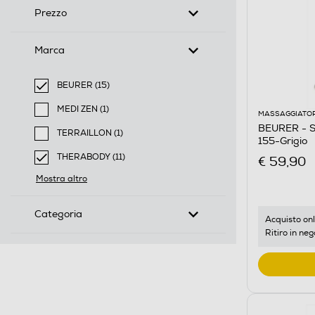
Prezzo
Marca
BEURER (15)
selected Filtro applicato per Marca: BEURER
MEDI ZEN (1)
MASSAGGIATOR
Filtra per Marca: MEDI ZEN
BEURER - S
TERRAILLON (1)
155-Grigio
Filtra per Marca: TERRAILLON
THERABODY (11)
€ 59,90
selected Filtro applicato per Marca: THERABODY
Mostra altro
Categoria
Acquisto onl
Ritiro in neg