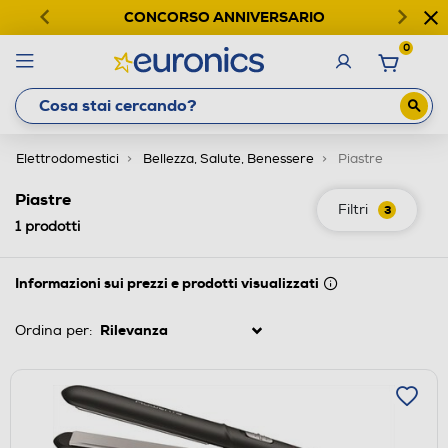
CONCORSO ANNIVERSARIO
0
Elettrodomestici
Bellezza, Salute, Benessere
Piastre
Piastre
Filtri
3
1
prodotti
Informazioni sui prezzi e prodotti visualizzati
Ordina per: