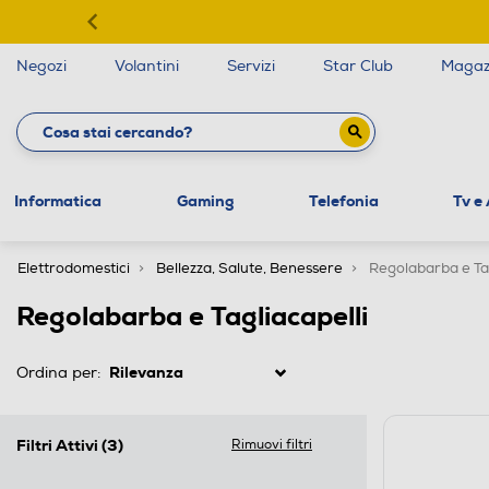
Negozi
Volantini
Servizi
Star Club
Magaz
Informatica
Gaming
Telefonia
Tv e
Elettrodomestici
Bellezza, Salute, Benessere
Regolabarba e Tag
Regolabarba e Tagliacapelli
Ordina per:
Filtri Attivi
(3)
Rimuovi filtri