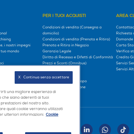
PER I TUOI ACQUISTI
AREA CL
Condizioni di vendita (Consegna a
Contattac
onal
domicilio)
Richiesta 
hising
Condizioni di vendita (Prenota e Ritira)
Domande 
, i nostri impegni
Prenota e Ritira in Negozio
Carta Sta
l tuo mondo
Garanzia Legale
Verifica s
Diritto di Recesso e Difetti di Conformità
Credito G
oci
Prezzi e Sconti (Omnibus)
Servizi S
iliati
Metodi di pagamento
Servizi Alt
Finanziamenti
X   Continua senza accettare
Compra ora e paga dopo
Consegna e Installazione
rirti una migliore esperienza di
 che siano aderenti ai tuoi
 prestazioni del nostro sito.
re quali cookie verranno utilizzati
r ulteriori informazioni.
Cookie
Seguici sui social
INVIA