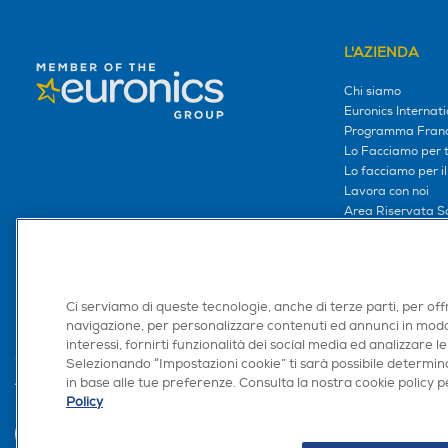
L'AZIENDA
Chi siamo
Euronics Internati
Programma Franc
Lo Facciamo per te
Lo facciamo per i
Lavora con noi
Area Riservata S
Area Riservata Aff
Retail Media
Ronics: agente AI
Ci serviamo di queste tecnologie, anche di terze parti, per off
navigazione, per personalizzare contenuti ed annunci in modo
interessi, fornirti funzionalità dei social media ed analizzare le
Selezionando “Impostazioni cookie” ti sarà possibile determina
in base alle tue preferenze. Consulta la nostra cookie policy pe
Trova negozio
Policy