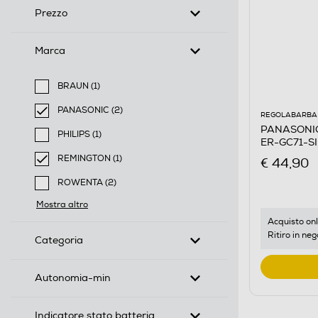
Prezzo
Marca
BRAUN (1)
Filtra per Marca: BRAUN
PANASONIC (2)
REGOLABARBA 
selected Filtro applicato per Marca: PANASONIC
PANASONIC -
PHILIPS (1)
ER-GC71-S
Filtra per Marca: PHILIPS
REMINGTON (1)
€ 44,90
selected Filtro applicato per Marca: REMINGTON
ROWENTA (2)
Filtra per Marca: ROWENTA
Mostra altro
Acquisto onl
Ritiro in neg
Categoria
Autonomia-min
Indicatore stato batteria