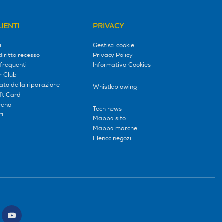
IENTI
PRIVACY
i
Gestisci cookie
diritto recesso
Privacy Policy
frequenti
Informativa Cookies
r Club
tato della riparazione
Whistleblowing
ift Card
erena
Tech news
ri
Mappa sito
Mappa marche
Elenco negozi