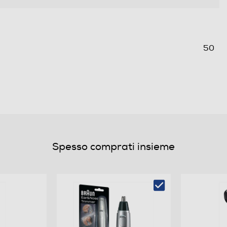
50
1
3
Spesso comprati insieme
57
LED