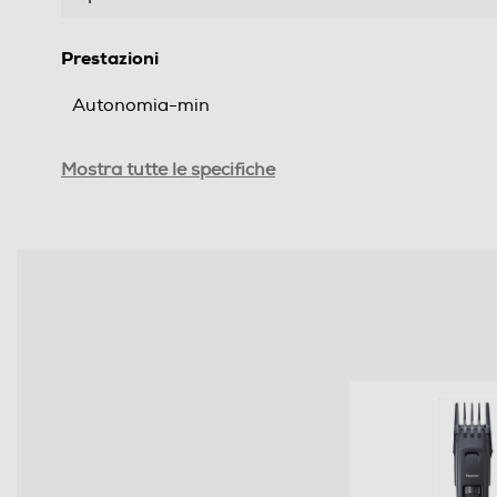
Prestazioni
Autonomia-min
Tempo di ricarica-h
Mostra tutte le specifiche
Dotazioni - Personalizzazioni
Pettine distanziatore
Numero pettini distanziatori
Funzioni e Plus
Numero livelli di taglio
Indicatore stato batteria