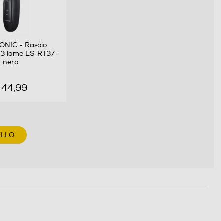
C - Rasoio
ame ES-RT37-
ero
4,99
ELLO