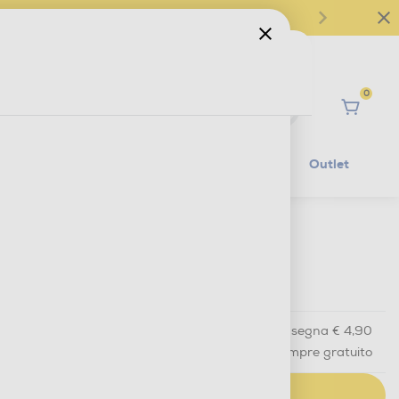
0
Ciao
Mobilità Elettrica
Lifestyle
Outlet
€ 74,90
IVA e contributo RAEE inclusi
Acquisto online
con consegna € 4,90
Ritiro in negozio
in 30 minuti e sempre gratuito
AGGIUNGI AL CARRELLO