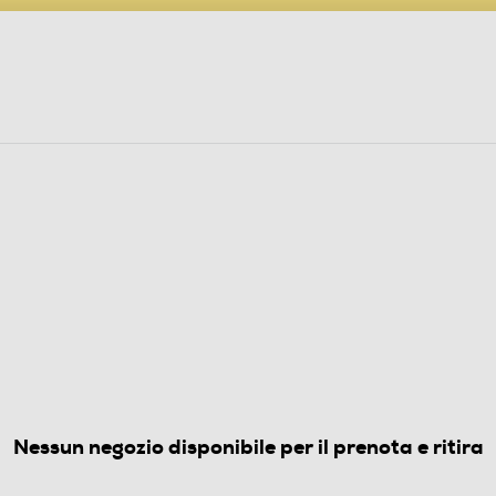
PARTECIPA AL CONCORSO ANNIVERSARIO
ine
 Audio
Elettrodomestici
Foto, Video, Droni
LABARBA E TAGLIACAPELLI
ga ER-GB86-nero
(0)
Nessun negozio disponibile per il prenota e ritira