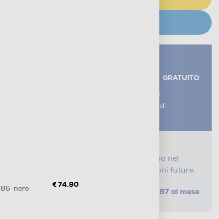
CERCA NEGOZIO
Servizi aggiuntivi alla consegna*
RITIRO USATO RAEE
GRATUITO
AGGIUNGI UN SERVIZIO
*I servizi sono esclusi dal costo di
consegna
Proteggi il tuo acquisto
Con i nostri servizi Serena, ti seguiamo nel
tempo e risparmi sui costi di riparazioni future.
€ 74,90
B86-nero
da € 1,87 al mese
SELEZIONA UN PIANO
Metodi di pagamento e finanziamenti