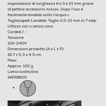
Lavabile
tra 7 impostazioni di lunghezza tra 3 e 21 mm grazie al
pettine accessorio incluso. Dopo l'uso è facilmente lavabile
sotto l'acqua c
Lavabile
Tagliacapelli Lavabile. Taglio 0,5-21 mm in 7 step
Funzione Wet & Dry
Utilizzo con o senza cavo
Corded / -
Funzione memoria di taglio
Tensione
100-240V
Blocco di sicurezza
Dimensioni prodotto (A x L x P)
16.7 x 5.3 x 4.3 cm
Altre funzioni
Peso
Regolazione lunghezza di taglio da 3 a 21 mm 7 step di
Approx. 122 g
taglio da 1 mm (0,5 mm senza pettine) Funzione
SmartWash per una facile pulizia delle lame Precisione
Lama sostitutiva
di taglio con lame affilate a 45°