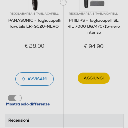
mm se non si utilizza il pettine accessorio.
REGOLABARBA E TAGLIACAPELLI
REGOLABARBA E TAGLIACAPELLI
PANASONIC - Tagliacapelli
PHILIPS - Tagliacapelli SE
lavabile ER-GC20-NERO
RIE 7000 BG7470/15-nero
intenso
€ 28,90
€ 94,90
Precisione di taglio
AGGIUNGI
AVVISAMI
Le lame ad alta precisione sono affilate con un
angolo di 45° sul filo di taglio e il potente motore è
in grado di tagliare fino ad un massimo di 30.000
Mostra solo differenze
capelli al secondo.
Recensioni
Recensioni