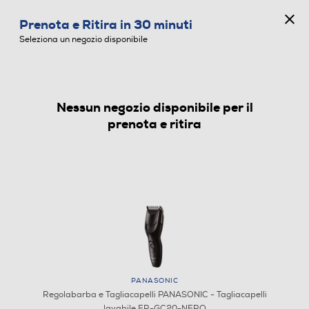
CONCORSO ANNIVERSARIO
Prenota e Ritira in 30 minuti
0
Seleziona un negozio disponibile
Nessun negozio disponibile per il
REGOLABARBA E TAGLIACAPELLI
prenota e ritira
PANASONIC
Regolabarba e Tagliacapelli PANASONIC - Tagliacapelli
lavabile ER-GC20-NERO