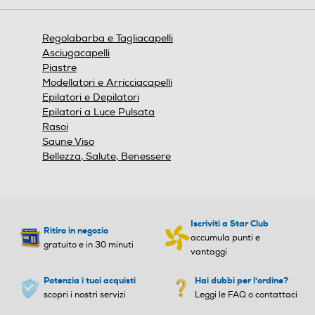
aprirà
una
finestra
Regolabarba e Tagliacapelli
modale.
Tempo di ricarica-h
Tempo di ricarica-h
Asciugacapelli
Piastre
Modellatori e Arricciacapelli
Epilatori e Depilatori
Pettine distanziatore
Pettine distanziatore
Epilatori a Luce Pulsata
Rasoi
Saune Viso
Bellezza, Salute, Benessere
Custodia
Custodia
Iscriviti a Star Club
Ritiro in negozio
Numero livelli di taglio
Numero livelli di taglio
accumula punti e
gratuito e in 30 minuti
vantaggi
Potenzia i tuoi acquisti
Hai dubbi per l'ordine?
scopri i nostri servizi
Leggi le FAQ o contattaci
Indicatore stato batteria
Indicatore stato batteria