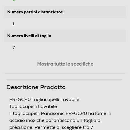
Numero pettini distanziatori
1
Numero livelli di taglio
7
Indicatore stato batteria
Mostra tutte le specifiche
Regolatore di potenza
Descrizione Prodotto
ER-GC20 Tagliacapelli Lavabile
Ricarica rapida
Tagliacapelli Lavabile
Il tagliacapelli Panasonic ER-GC20 ha lame in acciaio inox
che garantiscono un taglio di precisione. Permette di scegliere