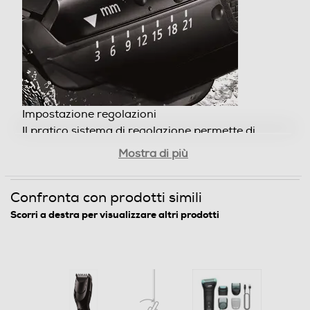
WER9605
Materiale lama
Acciao
Dimensioni - Peso
Peso-Kg
0,42
Mostra di più
Informazioni sulla sicurezza del prodotto
Confronta con prodotti simili
Clicca qui
Scorri a destra per visualizzare altri prodotti
Impostazione regolazioni
Il pratico sistema di regolazione permette di
scegliere rapidamente tra 7 step di regolazione da
3 a 21 mm, è possibile inoltre effettuare tagli di 0,5