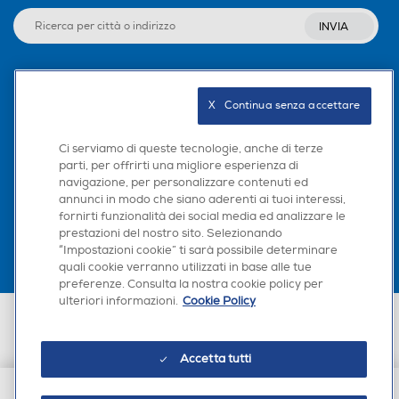
INVIA
Altre funzioni
Altre funzioni
Seguici sui social
X   Continua senza accettare
Ci serviamo di queste tecnologie, anche di terze
parti, per offrirti una migliore esperienza di
navigazione, per personalizzare contenuti ed
Scarica la nostra app
annunci in modo che siano aderenti ai tuoi interessi,
fornirti funzionalità dei social media ed analizzare le
prestazioni del nostro sito. Selezionando
“Impostazioni cookie” ti sarà possibile determinare
quali cookie verranno utilizzati in base alle tue
preferenze. Consulta la nostra cookie policy per
ulteriori informazioni.
Cookie Policy
Euronics Italia SpA. Sede legale Via Montefeltro, 6/a 20156 Milano
Partita Iva, Codice Fiscale e iscrizione CCIAA Milano Monza Brianza Lodi
n. 13337170156. Codice intermediario SDI: HHBD9AK. Vendite soggette
Accetta tutti
agli Artt. 45 e ss del Codice del Consumo in tema di Diritti dei
Consumatori.