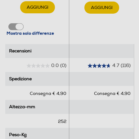
AGGIUNGI
AGGIUNGI
Mostra solo differenze
Recensioni
Recensioni
0.0
(0)
4.7
(116)
0
4
.
.
Spedizione
Spedizione
0
7
s
s
Consegna € 4,90
Consegna € 4,90
u
u
5
5
Altezza-mm
Altezza-mm
s
s
t
t
e
e
252
l
l
l
l
Peso-Kg
Peso-Kg