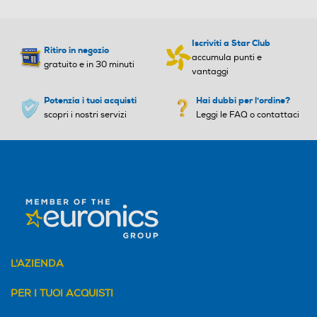
Iscriviti a Star Club
Ritiro in negozio
Numero livelli di taglio
Numero livelli di taglio
accumula punti e
gratuito e in 30 minuti
vantaggi
Potenzia i tuoi acquisti
Hai dubbi per l'ordine?
scopri i nostri servizi
Leggi le FAQ o contattaci
Indicatore stato batteria
Indicatore stato batteria
Regolatore di potenza
Regolatore di potenza
Ricarica rapida
Ricarica rapida
L'AZIENDA
PER I TUOI ACQUISTI
Lavabile
Lavabile