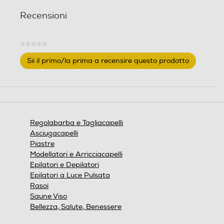
Recensioni
Tipo di batteria
Tipo di batteria
★★★★★
Nessuna
Sii il primo/la prima a recensire questo prodotto
valutazione
.
Questa
Autonomia-min
Autonomia-min
azione
aprirà
una
finestra
Regolabarba e Tagliacapelli
modale.
Tempo di ricarica-h
Tempo di ricarica-h
Asciugacapelli
Piastre
Modellatori e Arricciacapelli
Epilatori e Depilatori
Pettine distanziatore
Pettine distanziatore
Epilatori a Luce Pulsata
Rasoi
Saune Viso
Bellezza, Salute, Benessere
Custodia
Custodia