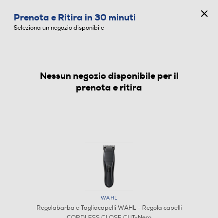
CONCORSO ANNIVERSARIO
Prenota e Ritira in 30 minuti
0
Seleziona un negozio disponibile
Nessun negozio disponibile per il
REGOLABARBA E TAGLIACAPELLI
prenota e ritira
WAHL
Regolabarba e Tagliacapelli WAHL - Regola capelli
CORDLESS CLOSE CUT-Nero