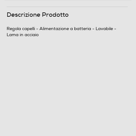
Olio per la lama e spazzola per la pulizia; Cavo USB-A
per la ricarica; Libri di istruzioni
Descrizione Prodotto
Dimensioni - Peso
Regola capelli - Alimentazione a batteria - Lavabile -
Lama in acciaio
Altezza-mm
252
Peso-Kg
0,49
Informazioni sulla sicurezza del prodotto
Clicca qui