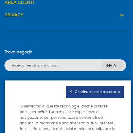
AREA CLIENTI
PRIVACY
Rasoi wet & dry
Rasoi wet & dry
Blocco di sicurezza
Blocco di sicurezza
Trova negozio
INVIA
Altre funzioni
Altre funzioni
Seguici sui social
X   Continua senza accettare
Ci serviamo di queste tecnologie, anche di terze
parti, per offrirti una migliore esperienza di
navigazione, per personalizzare contenuti ed
Scarica la nostra app
annunci in modo che siano aderenti ai tuoi interessi,
fornirti funzionalità dei social media ed analizzare le