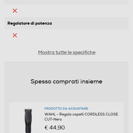
Regolatore di potenza
Ricarica rapida
Mostra tutte le specifiche
Lavabile
Spesso comprati insieme
Lavabile
Funzione Wet & Dry
PRODOTTO DA ACQUISTARE
WAHL - Regola capelli CORDLESS CLOSE
CUT-Nero
Funzione memoria di taglio
€ 44,90