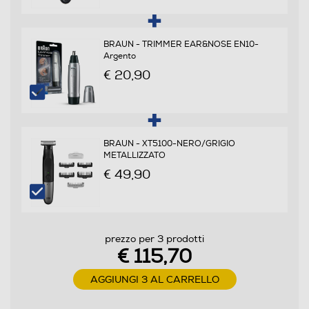
Blocco di sicurezza
BRAUN - TRIMMER EAR&NOSE EN10-
Argento
€ 20,90
Materiale lama
Acciao
Autolubrificazione lame
BRAUN - XT5100-NERO/GRIGIO
METALLIZZATO
€ 49,90
Custodia
prezzo per 3 prodotti
€ 115,70
Accessori in dotazione
AGGIUNGI 3 AL CARRELLO
Ilagliacapelli senza filo con protezione della lama; 3
pettini di attacco (1.5, 3, 4.5 mm); Custodia morbida;