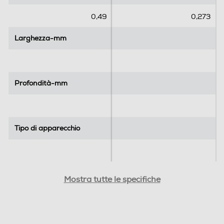
e
e
.
.
0,49
0,273
1
1
Larghezza-mm
Larghezza-mm
6
r
e
c
Profondità-mm
Profondità-mm
e
n
s
i
Tipo di apparecchio
Tipo di apparecchio
o
n
i
Tipo di alimentazione
Tipo di alimentazione
Mostra tutte le specifiche
Materiale lama
Materiale lama