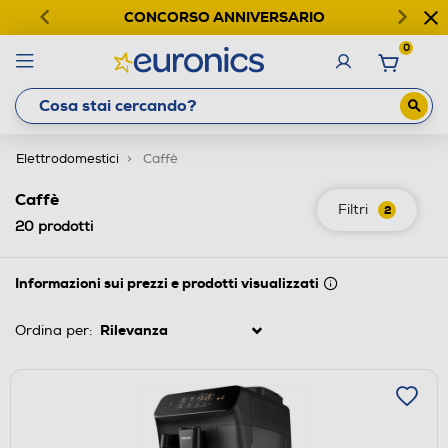
CONCORSO ANNIVERSARIO
0
Elettrodomestici
Caffè
Caffè
Filtri
2
20
prodotti
Informazioni sui prezzi e prodotti visualizzati
Ordina per: