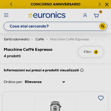
CONCORSO ANNIVERSARIO
0
Elettrodomestici
Caffè
Macchine Caffè Espresso
Macchine Caffè Espresso
Filtri
2
4
prodotti
Informazioni sui prezzi e prodotti visualizzati
Ordina per: