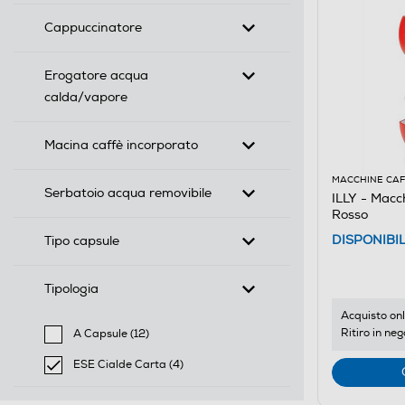
Cappuccinatore
Erogatore acqua
calda/vapore
Macina caffè incorporato
MACCHINE CAF
Serbatoio acqua removibile
ILLY - Macc
Rosso
DISPONIBI
Tipo capsule
Tipologia
Acquisto onl
Ritiro in neg
A Capsule (12)
Filtra per Tipologia: A Capsule
ESE Cialde Carta (4)
selected Filtro applicato per Tipologia: ESE Cialde Car