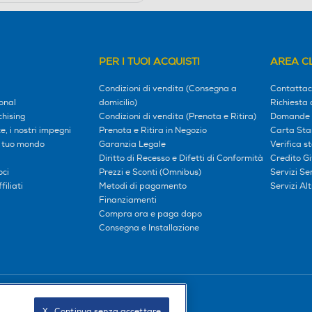
PER I TUOI ACQUISTI
AREA CL
Condizioni di vendita (Consegna a
Contattac
onal
domicilio)
Richiesta 
hising
Condizioni di vendita (Prenota e Ritira)
Domande 
, i nostri impegni
Prenota e Ritira in Negozio
Carta Sta
l tuo mondo
Garanzia Legale
Verifica s
Diritto di Recesso e Difetti di Conformità
Credito G
oci
Prezzi e Sconti (Omnibus)
Servizi S
iliati
Metodi di pagamento
Servizi Alt
Finanziamenti
Compra ora e paga dopo
Consegna e Installazione
Seguici sui social
X   Continua senza accettare