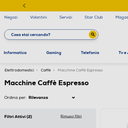
Negozi
Volantini
Servizi
Star Club
Magaz
Informatica
Gaming
Telefonia
Tv e
Elettrodomestici
Caffè
Macchine Caffè Espresso
Macchine Caffè Espresso
Ordina per:
Filtri Attivi
(2)
Rimuovi filtri