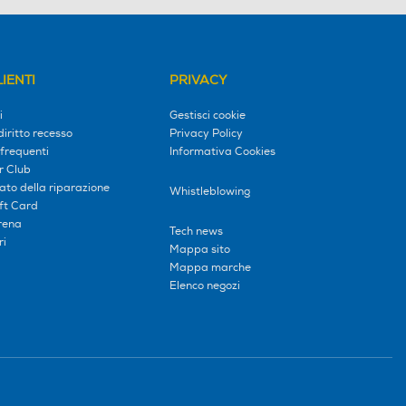
IENTI
PRIVACY
i
Gestisci cookie
diritto recesso
Privacy Policy
frequenti
Informativa Cookies
r Club
tato della riparazione
Whistleblowing
ift Card
erena
Tech news
ri
Mappa sito
Mappa marche
Elenco negozi