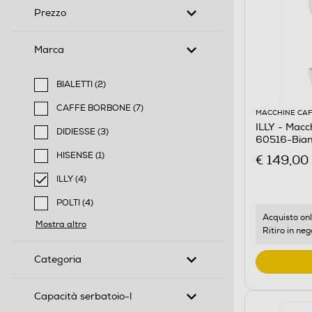
Prezzo
Marca
BIALETTI (2)
Filtra per Marca: BIALETTI
CAFFE BORBONE (7)
MACCHINE CAF
Filtra per Marca: CAFFE BORBONE
ILLY - Macc
DIDIESSE (3)
60516-Bia
Filtra per Marca: DIDIESSE
HISENSE (1)
€ 149,00
Filtra per Marca: HISENSE
ILLY (4)
selected Filtro applicato per Marca: ILLY
POLTI (4)
Filtra per Marca: POLTI
Acquisto onl
Mostra altro
Ritiro in neg
Categoria
Capacità serbatoio-l