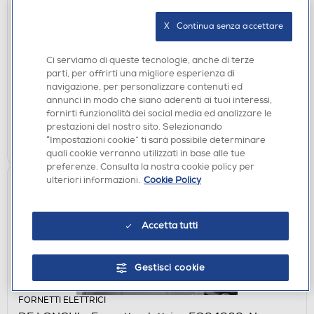
DE LONGHI - Forno elettrico multifunzione FLM 6L
N Classe A-nero
X   Continua senza accettare
€ 219,00
Ci serviamo di queste tecnologie, anche di terze
€ 299,00
consigliato
parti, per offrirti una migliore esperienza di
navigazione, per personalizzare contenuti ed
disponibile
Acquisto online:
annunci in modo che siano aderenti ai tuoi interessi,
verifica
Ritiro in negozio in 30' gratuito:
fornirti funzionalità dei social media ed analizzare le
prestazioni del nostro sito. Selezionando
AGGIUNGI
“Impostazioni cookie” ti sarà possibile determinare
quali cookie verranno utilizzati in base alle tue
preferenze. Consulta la nostra cookie policy per
ulteriori informazioni.
Cookie Policy
Accetta tutti
Gestisci cookie
FORNETTI ELETTRICI