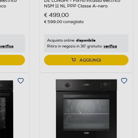
lettrico
DE LONGHI - Forno incasso elettrico
nco
NSM 11 NL PPP Classe A-nero
€ 499,00
€ 599,00
consigliato
disponibile
Acquisto online:
verifica
verifica
Ritiro in negozio in 30' gratuito:
AGGIUNGI