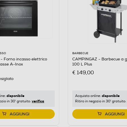
ASSO
BARBECUE
 Forno incasso elettrico
CAMPINGAZ - Barbecue a g
asse A-Inox
100 L Plus
€ 149,00
sigliato
disponibile
disponibile
ine:
Acquisto online:
verifica
ozio in 30' gratuito:
Ritiro in negozio in 30' gratuito:
AGGIUNGI
AGGIUNGI