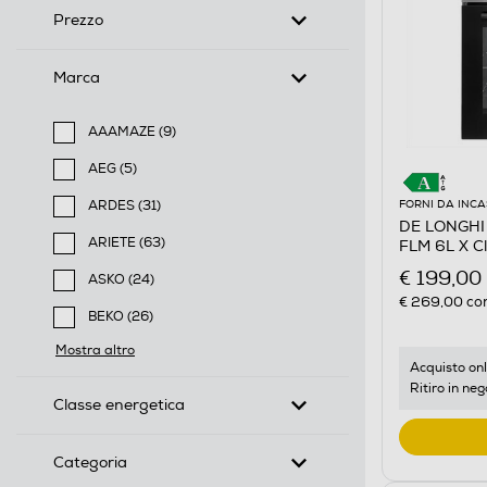
Prezzo
Marca
AAAMAZE (9)
Filtra per Marca: AAAMAZE
AEG (5)
Filtra per Marca: AEG
FORNI DA INC
ARDES (31)
DE LONGHI -
Filtra per Marca: ARDES
ARIETE (63)
FLM 6L X Cl
Filtra per Marca: ARIETE
€ 199,00
ASKO (24)
€ 269,00
con
Filtra per Marca: ASKO
BEKO (26)
Filtra per Marca: BEKO
Mostra altro
Acquisto onl
Ritiro in neg
Classe energetica
Categoria