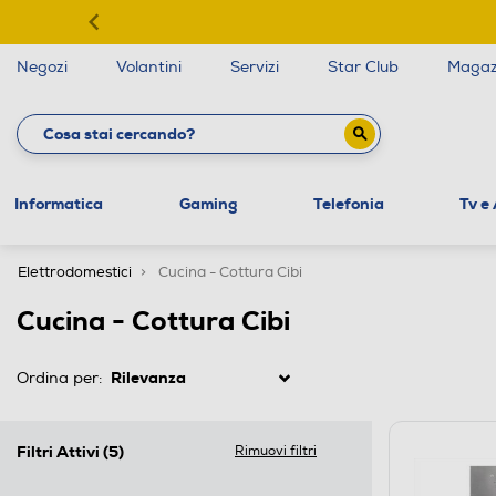
Negozi
Volantini
Servizi
Star Club
Magaz
Informatica
Gaming
Telefonia
Tv e
Elettrodomestici
Cucina - Cottura Cibi
Cucina - Cottura Cibi
Ordina per:
Filtri Attivi
(5)
Rimuovi filtri