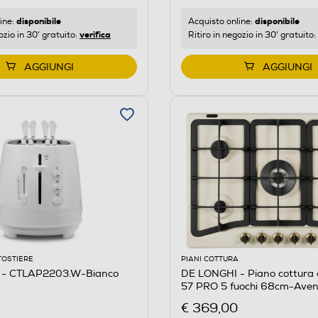
disponibile
disponibile
ine:
Acquisto online:
verifica
ozio in 30' gratuito:
Ritiro in negozio in 30' gratuito:
AGGIUNGI
AGGIUNGI
TOSTIERE
PIANI COTTURA
 - CTLAP2203.W-Bianco
DE LONGHI - Piano cottura
57 PRO 5 fuochi 68cm-Ave
€ 369,00