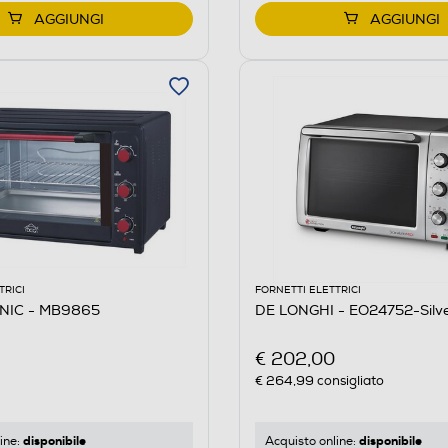
AGGIUNGI
AGGIUNGI
TRICI
FORNETTI ELETTRICI
NIC - MB9865
DE LONGHI - EO24752-Silve
€ 202,00
€ 264,99
consigliato
disponibile
disponibile
ine:
Acquisto online: