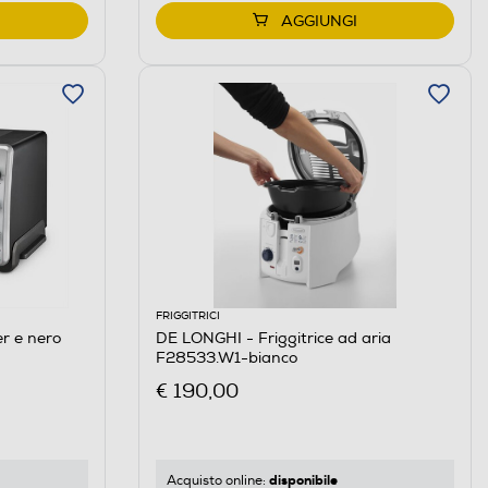
AGGIUNGI
FRIGGITRICI
r e nero
DE LONGHI - Friggitrice ad aria
F28533.W1-bianco
€ 190,00
disponibile
Acquisto online: