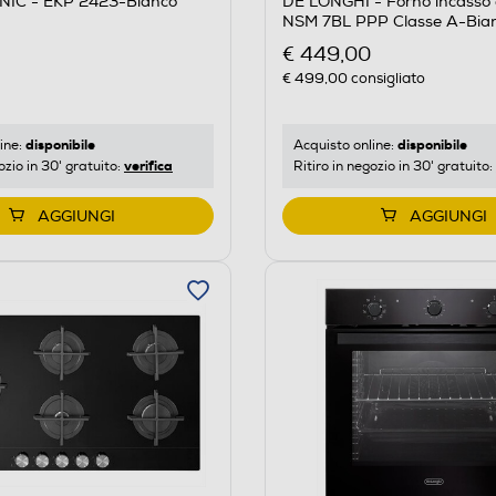
IC - EKP 2423-Bianco
DE LONGHI - Forno incasso e
NSM 7BL PPP Classe A-Bia
€ 449,00
€ 499,00
consigliato
disponibile
disponibile
ine:
Acquisto online:
verifica
ozio in 30' gratuito:
Ritiro in negozio in 30' gratuito:
AGGIUNGI
AGGIUNGI