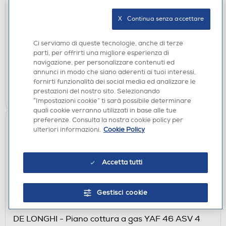
58,5cm-Inox
X   Continua senza accettare
€ 229,00
€ 379,00
consigliato
Ci serviamo di queste tecnologie, anche di terze
parti, per offrirti una migliore esperienza di
disponibile
Acquisto online:
navigazione, per personalizzare contenuti ed
verifica
Ritiro in negozio in 30' gratuito:
annunci in modo che siano aderenti ai tuoi interessi,
fornirti funzionalità dei social media ed analizzare le
AGGIUNGI
prestazioni del nostro sito. Selezionando
“Impostazioni cookie” ti sarà possibile determinare
quali cookie verranno utilizzati in base alle tue
preferenze. Consulta la nostra cookie policy per
ulteriori informazioni.
Cookie Policy
Accetta tutti
Gestisci cookie
PIANI COTTURA
DE LONGHI - Piano cottura a gas YAF 46 ASV 4