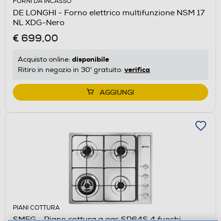
FORNI DA INCASSO
DE LONGHI - Forno elettrico multifunzione NSM 17
NL XDG-Nero
€ 699,00
disponibile
Acquisto online:
verifica
Ritiro in negozio in 30' gratuito:
AGGIUNGI
PIANI COTTURA
SMEG - Piano cottura a gas SR64S 4 fuochi