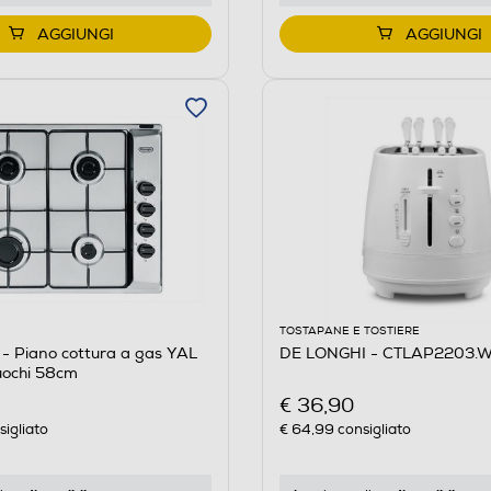
AGGIUNGI
AGGIUNGI
TOSTAPANE E TOSTIERE
- Piano cottura a gas YAL
DE LONGHI - CTLAP2203.W
uochi 58cm
€ 36,90
igliato
€ 64,99
consigliato