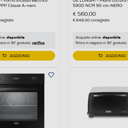
 Forno incasso elettrico
DE LONGHI - Piano cottura
PPP Classe A-nero
590D NCM 90 cm-NERO
€ 560,00
sigliato
€ 649,00
consigliato
disponibile
disponibile
ine:
Acquisto online:
verifica
ozio in 30' gratuito:
Ritiro in negozio in 30' gratuito:
AGGIUNGI
AGGIUNGI