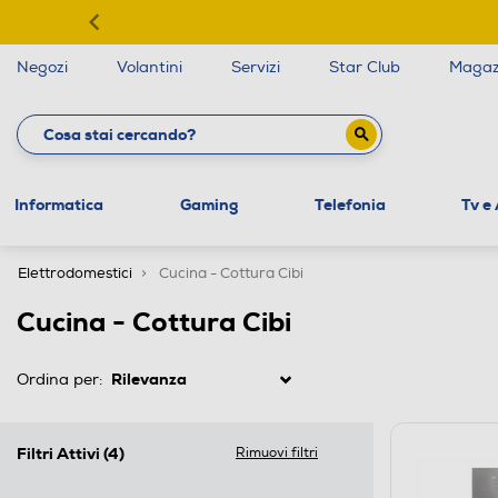
Negozi
Volantini
Servizi
Star Club
Magaz
Informatica
Gaming
Telefonia
Tv e
Elettrodomestici
Cucina - Cottura Cibi
Cucina - Cottura Cibi
Ordina per:
Filtri Attivi
(4)
Rimuovi filtri