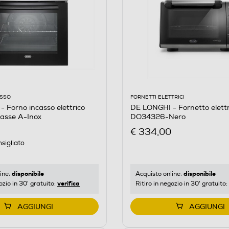
ASSO
FORNETTI ELETTRICI
 Forno incasso elettrico
DE LONGHI - Fornetto elettr
asse A-Inox
DO34326-Nero
€ 334,00
sigliato
disponibile
disponibile
ine:
Acquisto online:
verifica
ozio in 30' gratuito:
Ritiro in negozio in 30' gratuito:
AGGIUNGI
AGGIUNGI