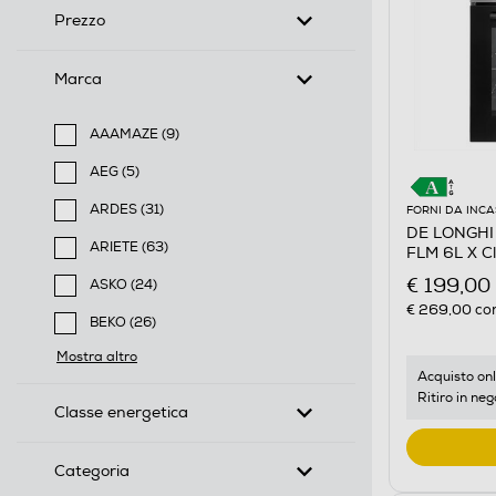
Prezzo
Marca
AAAMAZE (9)
Filtra per Marca: AAAMAZE
AEG (5)
Filtra per Marca: AEG
ARDES (31)
FORNI DA INC
DE LONGHI -
Filtra per Marca: ARDES
ARIETE (63)
FLM 6L X Cl
Filtra per Marca: ARIETE
€ 199,00
ASKO (24)
Filtra per Marca: ASKO
€ 269,00
con
BEKO (26)
Filtra per Marca: BEKO
Mostra altro
Acquisto onl
Ritiro in neg
Classe energetica
Categoria