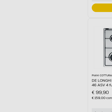
PIANI COTTURA
DE LONGHI 
46 ASV 4 f
€ 99,90
€ 159,00
cons