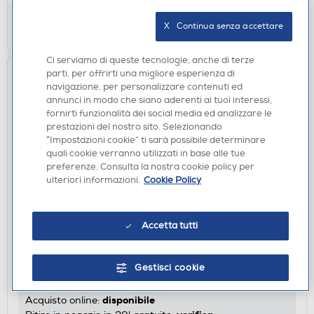
AGGIUNGI
X   Continua senza accettare
Ci serviamo di queste tecnologie, anche di terze
parti, per offrirti una migliore esperienza di
navigazione, per personalizzare contenuti ed
annunci in modo che siano aderenti ai tuoi interessi,
fornirti funzionalità dei social media ed analizzare le
prestazioni del nostro sito. Selezionando
“Impostazioni cookie” ti sarà possibile determinare
quali cookie verranno utilizzati in base alle tue
preferenze. Consulta la nostra cookie policy per
ulteriori informazioni.
Cookie Policy
FORNI DA INCASSO
DE LONGHI - Forno incasso elettrico NSM 7NL PPP
Accetta tutti
Classe A-Nero
€ 399,99
Gestisci cookie
€ 499,00
consigliato
disponibile
Acquisto online: