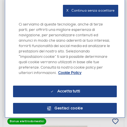
X   Continua senza accettare
Ci serviamo di queste tecnologie, anche di terze
parti, per offrirti una migliore esperienza di
navigazione, per personalizzare contenuti ed
annunci in modo che siano aderenti ai tuoi interessi,
fornirti funzionalità dei social media ed analizzare le
FORNETTI ELETTRICI
prestazioni del nostro sito. Selezionando
DE LONGHI - EO40112.BK-Nero
“Impostazioni cookie” ti sarà possibile determinare
quali cookie verranno utilizzati in base alle tue
€ 209,00
preferenze. Consulta la nostra cookie policy per
€ 209,99
consigliato
ulteriori informazioni.
Cookie Policy
disponibile
Acquisto online:
verifica
Ritiro in negozio in 30' gratuito:
Accetta tutti
AGGIUNGI
Gestisci cookie
Bonus elettrodomestici