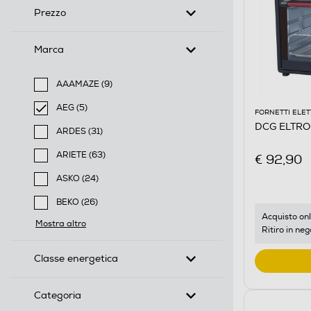
Prezzo
Marca
AAAMAZE (9)
Filtra per Marca: AAAMAZE
AEG (5)
FORNETTI ELET
selected Filtro applicato per Marca: AEG
DCG ELTRO
ARDES (31)
Filtra per Marca: ARDES
ARIETE (63)
€ 92,90
Filtra per Marca: ARIETE
ASKO (24)
Filtra per Marca: ASKO
BEKO (26)
Filtra per Marca: BEKO
Acquisto onl
Mostra altro
Ritiro in neg
Classe energetica
Categoria