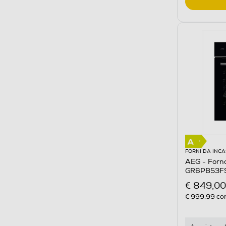
FORNI DA INC
AEG - Forno
GR6PB53FSB
antimpront
€ 849,00
€ 999,99
con