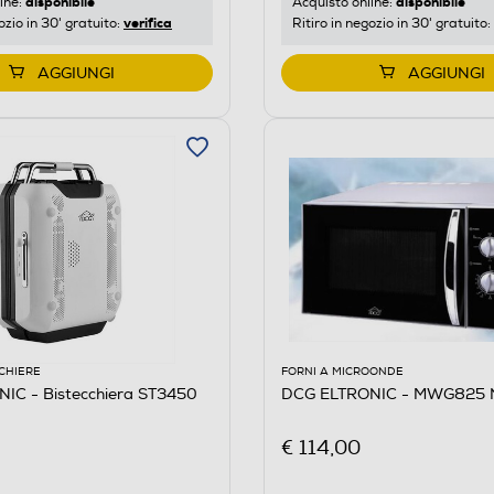
disponibile
disponibile
ine:
Acquisto online:
verifica
ozio in 30' gratuito:
Ritiro in negozio in 30' gratuito:
AGGIUNGI
AGGIUNGI
CCHIERE
FORNI A MICROONDE
IC - Bistecchiera ST3450
DCG ELTRONIC - MWG825 
€ 114,00