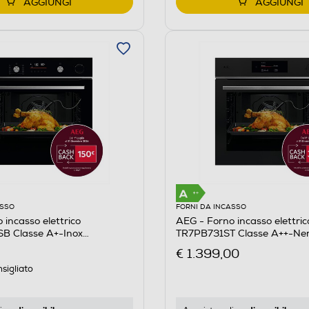
AGGIUNGI
AGGIUNGI
ASSO
FORNI DA INCASSO
 incasso elettrico
AEG - Forno incasso elettric
 Classe A+-Inox
TR7PB731ST Classe A++-Ne
a
€ 1.399,00
sigliato