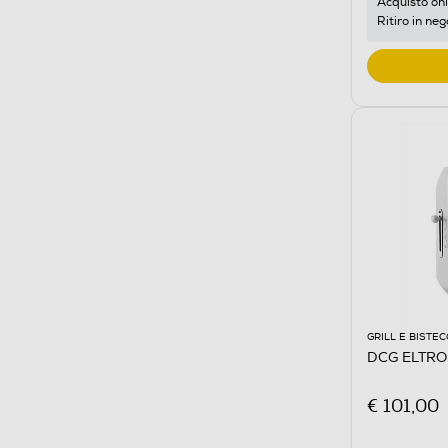
Acquisto onl
Ritiro in neg
GRILL E BISTE
DCG ELTRON
€ 101,00