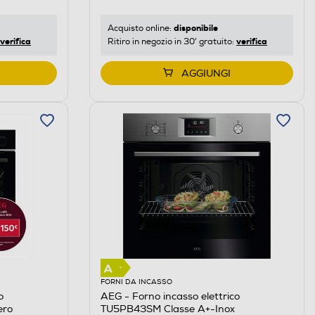
disponibile
Acquisto online:
verifica
verifica
Ritiro in negozio in 30' gratuito:
AGGIUNGI
FORNI DA INCASSO
o
AEG - Forno incasso elettrico
ero
TU5PB43SM Classe A+-Inox