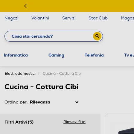
Negozi
Volantini
Servizi
Star Club
Magaz
Informatica
Gaming
Telefonia
Tv e
Elettrodomestici
Cucina - Cottura Cibi
Cucina - Cottura Cibi
Ordina per:
Filtri Attivi
(5)
Rimuovi filtri