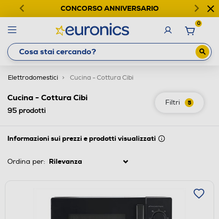
CONCORSO ANNIVERSARIO
0
Elettrodomestici
Cucina - Cottura Cibi
Cucina - Cottura Cibi
Filtri
5
95
prodotti
Informazioni sui prezzi e prodotti visualizzati
Ordina per: