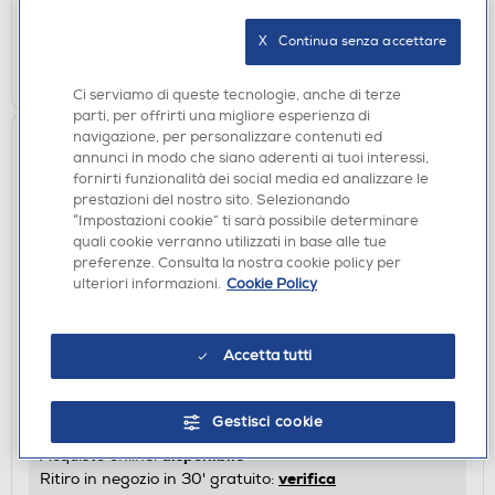
verifica
Ritiro in negozio in 30' gratuito:
X   Continua senza accettare
AGGIUNGI
Ci serviamo di queste tecnologie, anche di terze
parti, per offrirti una migliore esperienza di
navigazione, per personalizzare contenuti ed
annunci in modo che siano aderenti ai tuoi interessi,
fornirti funzionalità dei social media ed analizzare le
prestazioni del nostro sito. Selezionando
“Impostazioni cookie” ti sarà possibile determinare
quali cookie verranno utilizzati in base alle tue
preferenze. Consulta la nostra cookie policy per
ulteriori informazioni.
Cookie Policy
PIANI COTTURA
BEKO - Piano cottura a gas HILG64225SB 58,5
Accetta tutti
cm-Black
€ 219,00
Gestisci cookie
disponibile
Acquisto online:
verifica
Ritiro in negozio in 30' gratuito: