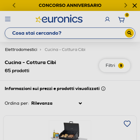
CONCORSO ANNIVERSARIO
0
Elettrodomestici
Cucina - Cottura Cibi
Cucina - Cottura Cibi
Filtri
5
65
prodotti
Informazioni sui prezzi e prodotti visualizzati
Ordina per: