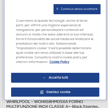
€ 199,00
X   Continua senza accettare
€ 499,00
consigliato
disponibile
Acquisto online:
Ci serviamo di queste tecnologie, anche di terze
verifica
Ritiro in negozio in 30' gratuito:
parti, per offrirti una migliore esperienza di
navigazione, per personalizzare contenuti ed
AGGIUNGI
annunci in modo che siano aderenti ai tuoi interessi,
fornirti funzionalità dei social media ed analizzare le
prestazioni del nostro sito. Selezionando
“Impostazioni cookie” ti sarà possibile determinare
quali cookie verranno utilizzati in base alle tue
preferenze. Consulta la nostra cookie policy per
ulteriori informazioni.
Cookie Policy
Accetta tutti
Gestisci cookie
FORNI DA INCASSO
WHIRLPOOL - WOI4IS8HM0SXA FORNO
MULTIFUNZIONE INOX CLASSE A+-Black,Stainless