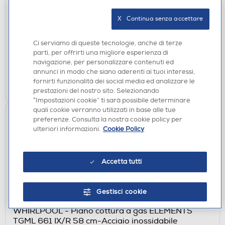
WHIRLPOOL - Forno microonde COOK20 MWP
203 SB-Nero, Argento
X   Continua senza accettare
€ 101,00
Ci serviamo di queste tecnologie, anche di terze
disponibile
Acquisto online:
parti, per offrirti una migliore esperienza di
verifica
Ritiro in negozio in 30' gratuito:
navigazione, per personalizzare contenuti ed
annunci in modo che siano aderenti ai tuoi interessi,
fornirti funzionalità dei social media ed analizzare le
AGGIUNGI
prestazioni del nostro sito. Selezionando
“Impostazioni cookie” ti sarà possibile determinare
quali cookie verranno utilizzati in base alle tue
preferenze. Consulta la nostra cookie policy per
ulteriori informazioni.
Cookie Policy
Accetta tutti
Gestisci cookie
PIANI COTTURA
WHIRLPOOL - Piano cottura a gas ELEMENTS
TGML 661 IX/R 58 cm-Acciaio inossidabile