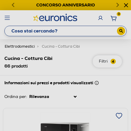
CONCORSO ANNIVERSARIO
0
Elettrodomestici
Cucina - Cottura Cibi
Cucina - Cottura Cibi
Filtri
4
66
prodotti
Informazioni sui prezzi e prodotti visualizzati
Ordina per: