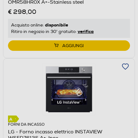
OMR58HR0X A+-Stainless steel
€ 298,00
disponibile
Acquisto online:
verifica
Ritiro in negozio in 30' gratuito:
AGGIUNGI
FORNI DA INCASSO
LG - Forno incasso elettrico INSTAVIEW
WSED7613S A+-Inox