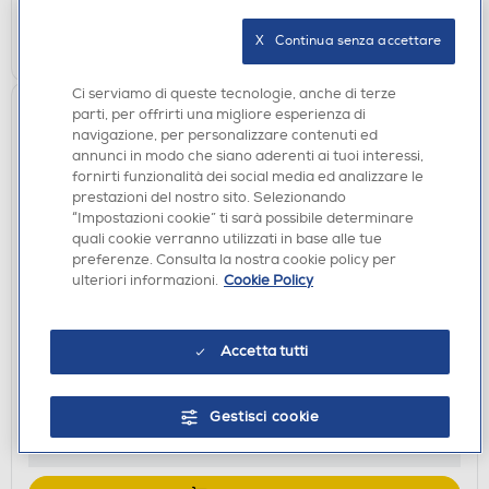
AGGIUNGI
X   Continua senza accettare
Ci serviamo di queste tecnologie, anche di terze
parti, per offrirti una migliore esperienza di
navigazione, per personalizzare contenuti ed
annunci in modo che siano aderenti ai tuoi interessi,
fornirti funzionalità dei social media ed analizzare le
prestazioni del nostro sito. Selezionando
“Impostazioni cookie” ti sarà possibile determinare
quali cookie verranno utilizzati in base alle tue
preferenze. Consulta la nostra cookie policy per
ulteriori informazioni.
Cookie Policy
GRILL E BISTECCHIERE
MELCHIONI FAMILY - Piastra teppanyaki ATENA-
nero
Accetta tutti
€ 39,90
Gestisci cookie
disponibile
Acquisto online:
verifica
Ritiro in negozio in 30' gratuito: