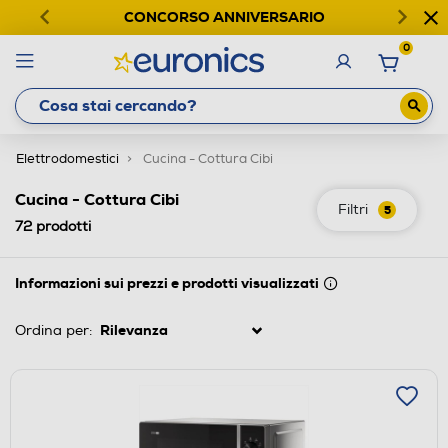
CONCORSO ANNIVERSARIO
0
Elettrodomestici
Cucina - Cottura Cibi
Cucina - Cottura Cibi
Filtri
5
72
prodotti
Informazioni sui prezzi e prodotti visualizzati
Ordina per: