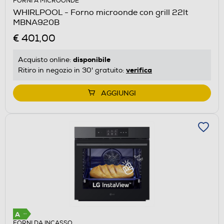
FORNI A MICROONDE
WHIRLPOOL - Forno microonde con grill 22lt
MBNA920B
€ 401,00
disponibile
Acquisto online:
verifica
Ritiro in negozio in 30' gratuito:
AGGIUNGI
FORNI DA INCASSO