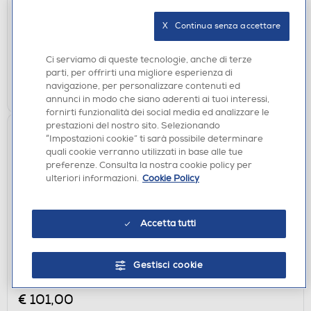
€ 299,00
X   Continua senza accettare
disponibile
Acquisto online:
verifica
Ritiro in negozio in 30' gratuito:
Ci serviamo di queste tecnologie, anche di terze
parti, per offrirti una migliore esperienza di
AGGIUNGI
navigazione, per personalizzare contenuti ed
annunci in modo che siano aderenti ai tuoi interessi,
fornirti funzionalità dei social media ed analizzare le
prestazioni del nostro sito. Selezionando
“Impostazioni cookie” ti sarà possibile determinare
quali cookie verranno utilizzati in base alle tue
preferenze. Consulta la nostra cookie policy per
ulteriori informazioni.
Cookie Policy
Accetta tutti
FORNI A MICROONDE
WHIRLPOOL - Forno microonde COOK20 MWP
Gestisci cookie
203 SB-Nero, Argento
€ 101,00