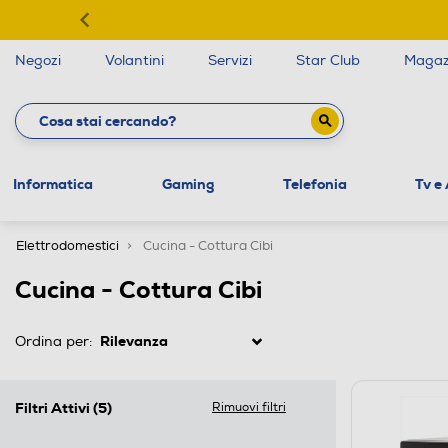
Negozi
Volantini
Servizi
Star Club
Magaz
Informatica
Gaming
Telefonia
Tv e
Elettrodomestici
Cucina - Cottura Cibi
Cucina - Cottura Cibi
Ordina per:
Filtri Attivi
(5)
Rimuovi filtri