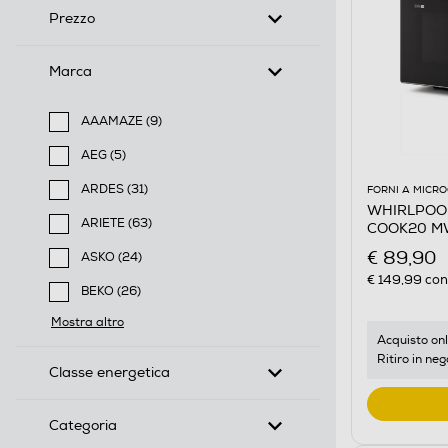
Prezzo
Marca
AAAMAZE (9)
Filtra per Marca: AAAMAZE
AEG (5)
Filtra per Marca: AEG
ARDES (31)
FORNI A MICR
WHIRLPOOL 
Filtra per Marca: ARDES
ARIETE (63)
COOK20 MW
Filtra per Marca: ARIETE
€ 89,90
ASKO (24)
Filtra per Marca: ASKO
€ 149,99
cons
BEKO (26)
Filtra per Marca: BEKO
Mostra altro
Acquisto onl
Ritiro in neg
Classe energetica
Categoria