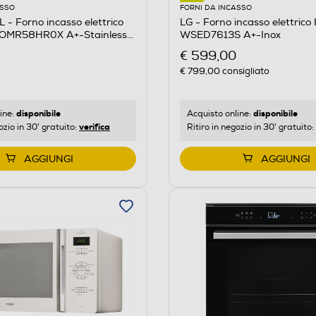
FORNI DA INCASSO
ASSO
LG - Forno incasso elettric
 Forno incasso elettrico
WSED7613S A+-Inox
OMR58HR0X A+-Stainless
€ 599,00
€ 799,00
consigliato
disponibile
disponibile
Acquisto online:
ine:
verifica
Ritiro in negozio in 30' gratuito:
ozio in 30' gratuito:
AGGIUNGI
AGGIUNGI