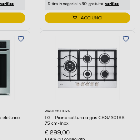
verifica
verifica
Ritiro in negozio in 30' gratuito:
AGGIUNGI
PIANI COTTURA
LG - Piano cottura a gas CBGZ3016S
elettrico
75 cm-Inox
€ 299,00
€ 629,00
consigliato