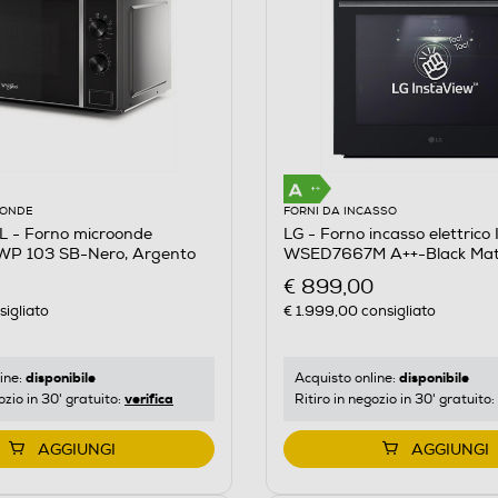
OONDE
FORNI DA INCASSO
- Forno microonde
LG - Forno incasso elettric
P 103 SB-Nero, Argento
WSED7667M A++-Black M
€ 899,00
igliato
€ 1.999,00
consigliato
disponibile
disponibile
ine:
Acquisto online:
verifica
ozio in 30' gratuito:
Ritiro in negozio in 30' gratuito:
AGGIUNGI
AGGIUNGI